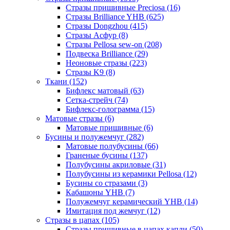
Стразы пришивные Preciosa (16)
Стразы Brilliance YHB (625)
Стразы Dongzhou (415)
Стразы Асфур (8)
Стразы Pellosa sew-on (208)
Подвеска Brilliance (29)
Неоновые стразы (223)
Стразы K9 (8)
Ткани (152)
Бифлекс матовый (63)
Сетка-стрейч (74)
Бифлекс-голограмма (15)
Матовые стразы (6)
Матовые пришивные (6)
Бусины и полужемчуг (282)
Матовые полубусины (66)
Граненые бусины (137)
Полубусины акриловые (31)
Полубусины из керамики Pellosa (12)
Бусины со стразами (3)
Кабашоны YHB (7)
Полужемчуг керамический YHB (14)
Имитация под жемчуг (12)
Стразы в цапах (105)
Стразы пришивные в цапах капли (50)