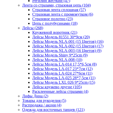
Регилин жесткий (47)
Лента со стразами, стразовая цепь (104)
Стразовая лента сплошная (57)
Стразовая лента с промежутком (6)
Стразовое полотно (23)
Цепь с полубусинами (18)
Лейсы (268)
Кружевной воротник (21)
Лейсы Модель 81551 30*9см (20)
Лейсы Модель NLA-001 (15 Цветов) (16)
Лейсы Модель NLA-002 (15 Цветов) (17)
Лейсы Модель NLA-003 (16 Цветов) (9)
Лейсы Модель Shiny 9*25cm (9)
Лейсы Модель NLA-008 (10)
Лейсы Модель LA-014 17,5*6,5см (8)
Лейсы Модель LA-017 23*7см (12)
Лейсы Модель LA-024 27*6см (11)
Лейсы Модель LA-025 28*7,5см (11)
Лейсы Модель LXL 026 9*25cm (15)
Лейсы кружево другие (105)
Расклеенные лейсы стразами (4)
Лифы Дина (2)
Товары для рукоделия (5)
Распродажа / акция (4)
Одежда для восточных танцев (121)