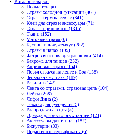
Каталог товаров
Новые товары
Стразы холодной фиксации (461)
Стразы термоклеевые (341)
Клей для страз и аксессуары (71)
Стразы пришивные (1315)
Ткани (152)
Матовые стразы (6)
Бусины и полужемчуг (282)
Стразы в цапах (105)
Фетровая основа для расшивки (414)
Бахрома для танцев (232)
Акриловые стразы (164)
Перья страуса на ленте и Боа (138)
Зеркальные стразы (189)
Регилин (142)
Лента со стразами, стразовая цепь (104)
Лейсы (268)
Лифы Дина (2)
Товары для рукоделия (5)
Распродажа / акция (4)
Одежда для восточных танцев (121)
Аксессуары для танцев (187)
Бижутерии (33)
Подарочные сертификаты (6)