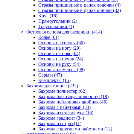
Стразы пришивные в цапах лодочки (4)
Стразы пришивные в цапах риволи (32)
Круг (16)
Прямоугольник (2)
Треугольники (1)
Фетровая основа для расшивки (414)
Колье (61)
Основы на голову (66)
Основы на ногу (29)
Основы на пояс (64)
Основы на пучок (24)
Основы на руку (54)
Основы элементы (98)
Серьги (47)
Комплекты (15)
Бахрома для танцев (232)
Бахрома полиэстер (62)
Бахрома блестящая полиэстер (18)
Бахрома нейлоновая двойная (46)
Бахрома с пайетками (33)
Бахрома из стекляруса (16)
Бахрома градиент (34)
Бахрома из страз (11)
Бахрома с круглыми пайетками (12)