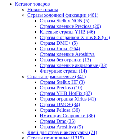
Каталог товаров
Новые товары
Стразы холодной фиксации (461)
Стразы Stellux NON (5)
Стразы клеевые Preciosa (20)
Клеевые стразы YHB (46)
Стразы с огранкой Xirius 8-8 (61)
Стразы DMC+ (5)
Стразы Люкс (264)
Стразы клеевые Aroshirva
Стразы без огранки (13)
Стразы клеевые акриловые (33)
Фигурные стразы (14)
Стразы термоклеевые (341)
Стразы Stellux HF (3)
Стразы Preciosa (10)
Стразы YHB HotFix (87)
Стразы огранка Xirius (41)
Стразы DMC+ (34)
Стразы Pellosa (36)
Имитация Сваровски (86)
Стразы Dmc (35)
Стразы Aroshirva (9)
Клей для страз и аксессуары (71)
Стразы пришивные (1315)