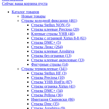
Сейчас ваша корзина пуста
Каталог товаров
Новые товары
Стразы холодной фиксации (461)
Стразы Stellux NON (5)
Стразы клеевые Preciosa (20)
Клеевые стразы YHB (46)
Стразы с огранкой Xirius 8-8 (61)
Стразы DMC+ (5)
Стразы Люкс (264)
Стразы клеевые Aroshirva
Стразы без огранки (13)
Стразы клеевые акриловые (33)
Фигурные стразы (14)
Стразы термоклеевые (341)
Стразы Stellux HF (3)
Стразы Preciosa (10)
Стразы YHB HotFix (87)
Стразы огранка Xirius (41)
Стразы DMC+ (34)
Стразы Pellosa (36)
Имитация Сваровски (86)
Стразы Dmc (35)
Стразы Aroshirva (9)