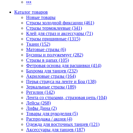
•••
Каталог товаров
Новые товары
Стразы холодной фиксации (461)
Стразы термоклеевые (341)
Клей для страз и аксессуары (71)
Стразы пришивные (1315)
Ткани (152)
Матовые стразы (6)
Бусины и полужемчуг (282)
Стразы в цапах (105)
Фетровая основа для расшивки (414)
Бахрома для танцев (232)
Акриловые стразы (164)
Перья страуса на ленте и Боа (138)
Зеркальные стразы (189)
Регилин (142)
Лента со стразами, стразовая цепь (104)
Лейсы (268)
Лифы Дина (2)
Товары для рукоделия (5)
Распродажа / акция (4)
Одежда для восточных танцев (121)
Аксессуары для танцев (187)