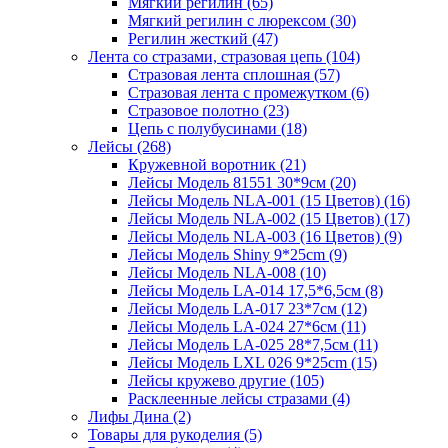
Мягкий регилин (65)
Мягкий регилин с люрексом (30)
Регилин жесткий (47)
Лента со стразами, стразовая цепь (104)
Стразовая лента сплошная (57)
Стразовая лента с промежутком (6)
Стразовое полотно (23)
Цепь с полубусинами (18)
Лейсы (268)
Кружевной воротник (21)
Лейсы Модель 81551 30*9см (20)
Лейсы Модель NLA-001 (15 Цветов) (16)
Лейсы Модель NLA-002 (15 Цветов) (17)
Лейсы Модель NLA-003 (16 Цветов) (9)
Лейсы Модель Shiny 9*25cm (9)
Лейсы Модель NLA-008 (10)
Лейсы Модель LA-014 17,5*6,5см (8)
Лейсы Модель LA-017 23*7см (12)
Лейсы Модель LA-024 27*6см (11)
Лейсы Модель LA-025 28*7,5см (11)
Лейсы Модель LXL 026 9*25cm (15)
Лейсы кружево другие (105)
Расклеенные лейсы стразами (4)
Лифы Дина (2)
Товары для рукоделия (5)