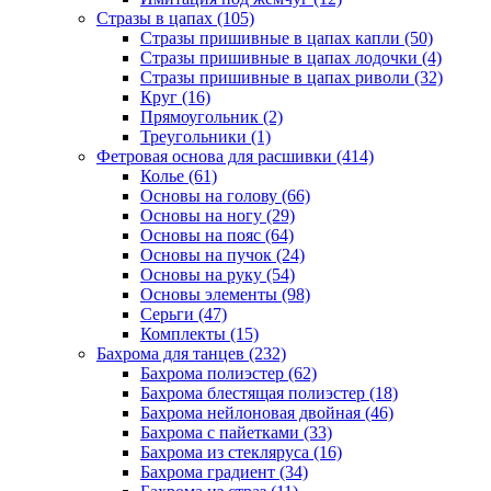
Стразы в цапах (105)
Стразы пришивные в цапах капли (50)
Стразы пришивные в цапах лодочки (4)
Стразы пришивные в цапах риволи (32)
Круг (16)
Прямоугольник (2)
Треугольники (1)
Фетровая основа для расшивки (414)
Колье (61)
Основы на голову (66)
Основы на ногу (29)
Основы на пояс (64)
Основы на пучок (24)
Основы на руку (54)
Основы элементы (98)
Серьги (47)
Комплекты (15)
Бахрома для танцев (232)
Бахрома полиэстер (62)
Бахрома блестящая полиэстер (18)
Бахрома нейлоновая двойная (46)
Бахрома с пайетками (33)
Бахрома из стекляруса (16)
Бахрома градиент (34)