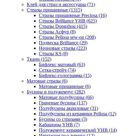
Клей для страз и аксессуары (71)
Стразы пришивные (1315)
Стразы пришивные Preciosa (16)
Стразы Brilliance YHB (625)
Стразы Dongzhou (415)
Стразы Асфур (8)
Стразы Pellosa sew-on (208)
Подвеска Brilliance (29)
Неоновые стразы (223)
Стразы K9 (8)
Ткани (152)
Бифлекс матовый (63)
Сетка-стрейч (74)
Бифлекс-голограмма (15)
Матовые стразы (6)
Матовые пришивные (6)
Бусины и полужемчуг (282)
Матовые полубусины (66)
Граненые бусины (137)
Полубусины акриловые (31)
Полубусины из керамики Pellosa (12)
Бусины со стразами (3)
Кабашоны YHB (7)
Полужемчуг керамический YHB (14)
Имитация под жемчуг (12)