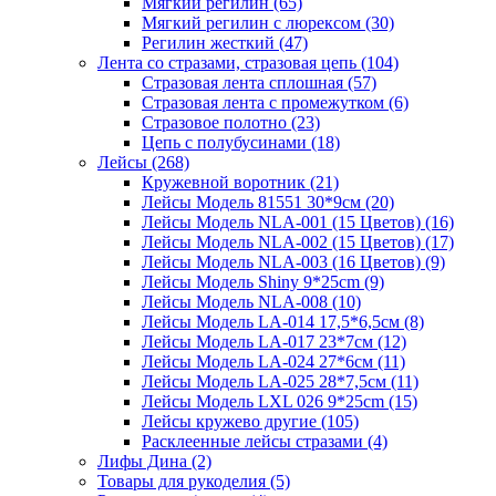
Мягкий регилин (65)
Мягкий регилин с люрексом (30)
Регилин жесткий (47)
Лента со стразами, стразовая цепь (104)
Стразовая лента сплошная (57)
Стразовая лента с промежутком (6)
Стразовое полотно (23)
Цепь с полубусинами (18)
Лейсы (268)
Кружевной воротник (21)
Лейсы Модель 81551 30*9см (20)
Лейсы Модель NLA-001 (15 Цветов) (16)
Лейсы Модель NLA-002 (15 Цветов) (17)
Лейсы Модель NLA-003 (16 Цветов) (9)
Лейсы Модель Shiny 9*25cm (9)
Лейсы Модель NLA-008 (10)
Лейсы Модель LA-014 17,5*6,5см (8)
Лейсы Модель LA-017 23*7см (12)
Лейсы Модель LA-024 27*6см (11)
Лейсы Модель LA-025 28*7,5см (11)
Лейсы Модель LXL 026 9*25cm (15)
Лейсы кружево другие (105)
Расклеенные лейсы стразами (4)
Лифы Дина (2)
Товары для рукоделия (5)