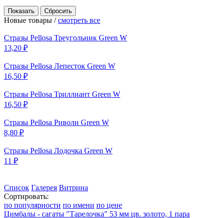
Новые товары /
смотреть все
Стразы Pellosa Треугольник Green W
13,20 ₽
Стразы Pellosa Лепесток Green W
16,50 ₽
Стразы Pellosa Триллиант Green W
16,50 ₽
Стразы Pellosa Риволи Green W
8,80 ₽
Стразы Pellosa Лодочка Green W
11 ₽
Список
Галерея
Витрина
Сортировать:
по популярности
по имени
по цене
Цимбалы - сагаты "Тарелочка" 53 мм цв. золото, 1 пара