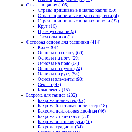
Стразы в цапах (105)
Стразы пришивные в цапах капли (50)
Стразы пришивные в цапах лодочки (4)
Стразы пришивные в цапах риволи (32)
Круг (16)
Прямоугольник (2)
Треугольники (1)
Фетровая основа для расшивки (414)
Колье (61)
Основы на голову (66)
Основы на ногу (29)
Основы на пояс (64)
Основы на пучок (24)
Основы на руку (54)
Основы элементы (98)
Серьги (47)
Комплекты (15)
Бахрома для танцев (232)
Бахрома полиэстер (62)
Бахрома блестящая полиэстер (18)
Бахрома нейлоновая двойная (46)
Бахрома с пайетками (33)
Бахрома из стекляруса (16)
Бахрома градиент (34)