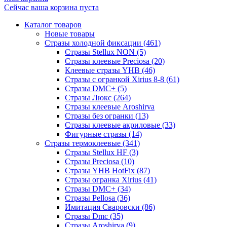
Сейчас ваша корзина пуста
Каталог товаров
Новые товары
Стразы холодной фиксации (461)
Стразы Stellux NON (5)
Стразы клеевые Preciosa (20)
Клеевые стразы YHB (46)
Стразы с огранкой Xirius 8-8 (61)
Стразы DMC+ (5)
Стразы Люкс (264)
Стразы клеевые Aroshirva
Стразы без огранки (13)
Стразы клеевые акриловые (33)
Фигурные стразы (14)
Стразы термоклеевые (341)
Стразы Stellux HF (3)
Стразы Preciosa (10)
Стразы YHB HotFix (87)
Стразы огранка Xirius (41)
Стразы DMC+ (34)
Стразы Pellosa (36)
Имитация Сваровски (86)
Стразы Dmc (35)
Стразы Aroshirva (9)