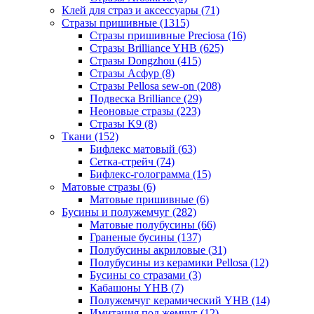
Клей для страз и аксессуары (71)
Стразы пришивные (1315)
Стразы пришивные Preciosa (16)
Стразы Brilliance YHB (625)
Стразы Dongzhou (415)
Стразы Асфур (8)
Стразы Pellosa sew-on (208)
Подвеска Brilliance (29)
Неоновые стразы (223)
Стразы K9 (8)
Ткани (152)
Бифлекс матовый (63)
Сетка-стрейч (74)
Бифлекс-голограмма (15)
Матовые стразы (6)
Матовые пришивные (6)
Бусины и полужемчуг (282)
Матовые полубусины (66)
Граненые бусины (137)
Полубусины акриловые (31)
Полубусины из керамики Pellosa (12)
Бусины со стразами (3)
Кабашоны YHB (7)
Полужемчуг керамический YHB (14)
Имитация под жемчуг (12)