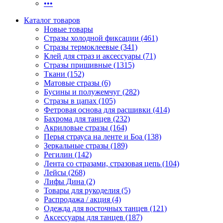
•••
Каталог товаров
Новые товары
Стразы холодной фиксации (461)
Стразы термоклеевые (341)
Клей для страз и аксессуары (71)
Стразы пришивные (1315)
Ткани (152)
Матовые стразы (6)
Бусины и полужемчуг (282)
Стразы в цапах (105)
Фетровая основа для расшивки (414)
Бахрома для танцев (232)
Акриловые стразы (164)
Перья страуса на ленте и Боа (138)
Зеркальные стразы (189)
Регилин (142)
Лента со стразами, стразовая цепь (104)
Лейсы (268)
Лифы Дина (2)
Товары для рукоделия (5)
Распродажа / акция (4)
Одежда для восточных танцев (121)
Аксессуары для танцев (187)