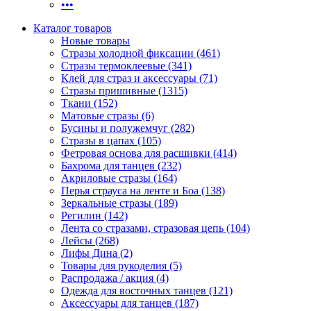
•••
Каталог товаров
Новые товары
Стразы холодной фиксации (461)
Стразы термоклеевые (341)
Клей для страз и аксессуары (71)
Стразы пришивные (1315)
Ткани (152)
Матовые стразы (6)
Бусины и полужемчуг (282)
Стразы в цапах (105)
Фетровая основа для расшивки (414)
Бахрома для танцев (232)
Акриловые стразы (164)
Перья страуса на ленте и Боа (138)
Зеркальные стразы (189)
Регилин (142)
Лента со стразами, стразовая цепь (104)
Лейсы (268)
Лифы Дина (2)
Товары для рукоделия (5)
Распродажа / акция (4)
Одежда для восточных танцев (121)
Аксессуары для танцев (187)