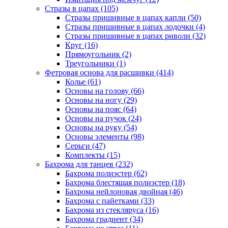
Стразы в цапах (105)
Стразы пришивные в цапах капли (50)
Стразы пришивные в цапах лодочки (4)
Стразы пришивные в цапах риволи (32)
Круг (16)
Прямоугольник (2)
Треугольники (1)
Фетровая основа для расшивки (414)
Колье (61)
Основы на голову (66)
Основы на ногу (29)
Основы на пояс (64)
Основы на пучок (24)
Основы на руку (54)
Основы элементы (98)
Серьги (47)
Комплекты (15)
Бахрома для танцев (232)
Бахрома полиэстер (62)
Бахрома блестящая полиэстер (18)
Бахрома нейлоновая двойная (46)
Бахрома с пайетками (33)
Бахрома из стекляруса (16)
Бахрома градиент (34)