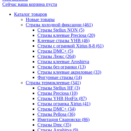
Сейчас ваша корзина пуста
Каталог товаров
Новые товары
Стразы холодной фиксации (461)
Стразы Stellux NON (5)
Стразы клеевые Preciosa (20)
Клеевые стразы YHB (46)
Стразы с огранкой Xirius 8-8 (61)
Стразы DMC+ (5)
Стразы Люкс (264)
Стразы клеевые Aroshirva
Стразы без огранки (13)
Стразы клеевые акриловые (33)
Фигурные стразы (14)
Стразы термоклеевые (341)
Стразы Stellux HF (3)
Стразы Preciosa (10)
Стразы YHB HotFix (87)
Стразы огранка Xirius (41)
Стразы DMC+ (34)
Стразы Pellosa (36)
Имитация Сваровски (86)
Стразы Dmc (35)
Стразы Aroshirva (9)