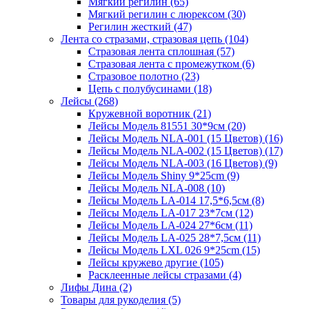
Мягкий регилин (65)
Мягкий регилин с люрексом (30)
Регилин жесткий (47)
Лента со стразами, стразовая цепь (104)
Стразовая лента сплошная (57)
Стразовая лента с промежутком (6)
Стразовое полотно (23)
Цепь с полубусинами (18)
Лейсы (268)
Кружевной воротник (21)
Лейсы Модель 81551 30*9см (20)
Лейсы Модель NLA-001 (15 Цветов) (16)
Лейсы Модель NLA-002 (15 Цветов) (17)
Лейсы Модель NLA-003 (16 Цветов) (9)
Лейсы Модель Shiny 9*25cm (9)
Лейсы Модель NLA-008 (10)
Лейсы Модель LA-014 17,5*6,5см (8)
Лейсы Модель LA-017 23*7см (12)
Лейсы Модель LA-024 27*6см (11)
Лейсы Модель LA-025 28*7,5см (11)
Лейсы Модель LXL 026 9*25cm (15)
Лейсы кружево другие (105)
Расклеенные лейсы стразами (4)
Лифы Дина (2)
Товары для рукоделия (5)