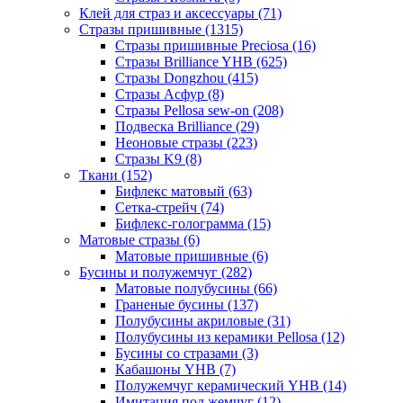
Клей для страз и аксессуары (71)
Стразы пришивные (1315)
Стразы пришивные Preciosa (16)
Стразы Brilliance YHB (625)
Стразы Dongzhou (415)
Стразы Асфур (8)
Стразы Pellosa sew-on (208)
Подвеска Brilliance (29)
Неоновые стразы (223)
Стразы K9 (8)
Ткани (152)
Бифлекс матовый (63)
Сетка-стрейч (74)
Бифлекс-голограмма (15)
Матовые стразы (6)
Матовые пришивные (6)
Бусины и полужемчуг (282)
Матовые полубусины (66)
Граненые бусины (137)
Полубусины акриловые (31)
Полубусины из керамики Pellosa (12)
Бусины со стразами (3)
Кабашоны YHB (7)
Полужемчуг керамический YHB (14)
Имитация под жемчуг (12)