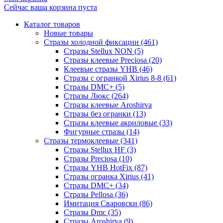
Сейчас ваша корзина пуста
Каталог товаров
Новые товары
Стразы холодной фиксации (461)
Стразы Stellux NON (5)
Стразы клеевые Preciosa (20)
Клеевые стразы YHB (46)
Стразы с огранкой Xirius 8-8 (61)
Стразы DMC+ (5)
Стразы Люкс (264)
Стразы клеевые Aroshirva
Стразы без огранки (13)
Стразы клеевые акриловые (33)
Фигурные стразы (14)
Стразы термоклеевые (341)
Стразы Stellux HF (3)
Стразы Preciosa (10)
Стразы YHB HotFix (87)
Стразы огранка Xirius (41)
Стразы DMC+ (34)
Стразы Pellosa (36)
Имитация Сваровски (86)
Стразы Dmc (35)
Стразы Aroshirva (9)