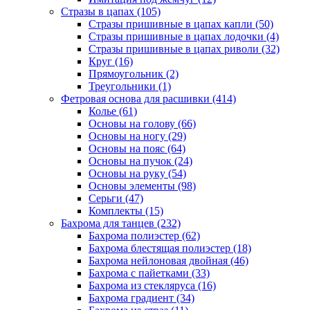
Стразы в цапах (105)
Стразы пришивные в цапах капли (50)
Стразы пришивные в цапах лодочки (4)
Стразы пришивные в цапах риволи (32)
Круг (16)
Прямоугольник (2)
Треугольники (1)
Фетровая основа для расшивки (414)
Колье (61)
Основы на голову (66)
Основы на ногу (29)
Основы на пояс (64)
Основы на пучок (24)
Основы на руку (54)
Основы элементы (98)
Серьги (47)
Комплекты (15)
Бахрома для танцев (232)
Бахрома полиэстер (62)
Бахрома блестящая полиэстер (18)
Бахрома нейлоновая двойная (46)
Бахрома с пайетками (33)
Бахрома из стекляруса (16)
Бахрома градиент (34)