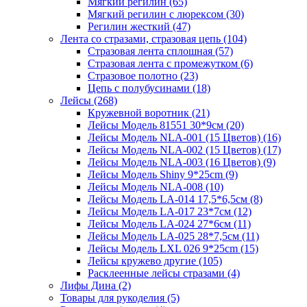
Мягкий регилин (65)
Мягкий регилин с люрексом (30)
Регилин жесткий (47)
Лента со стразами, стразовая цепь (104)
Стразовая лента сплошная (57)
Стразовая лента с промежутком (6)
Стразовое полотно (23)
Цепь с полубусинами (18)
Лейсы (268)
Кружевной воротник (21)
Лейсы Модель 81551 30*9см (20)
Лейсы Модель NLA-001 (15 Цветов) (16)
Лейсы Модель NLA-002 (15 Цветов) (17)
Лейсы Модель NLA-003 (16 Цветов) (9)
Лейсы Модель Shiny 9*25cm (9)
Лейсы Модель NLA-008 (10)
Лейсы Модель LA-014 17,5*6,5см (8)
Лейсы Модель LA-017 23*7см (12)
Лейсы Модель LA-024 27*6см (11)
Лейсы Модель LA-025 28*7,5см (11)
Лейсы Модель LXL 026 9*25cm (15)
Лейсы кружево другие (105)
Расклеенные лейсы стразами (4)
Лифы Дина (2)
Товары для рукоделия (5)