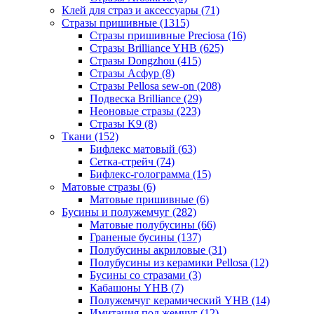
Клей для страз и аксессуары (71)
Стразы пришивные (1315)
Стразы пришивные Preciosa (16)
Стразы Brilliance YHB (625)
Стразы Dongzhou (415)
Стразы Асфур (8)
Стразы Pellosa sew-on (208)
Подвеска Brilliance (29)
Неоновые стразы (223)
Стразы K9 (8)
Ткани (152)
Бифлекс матовый (63)
Сетка-стрейч (74)
Бифлекс-голограмма (15)
Матовые стразы (6)
Матовые пришивные (6)
Бусины и полужемчуг (282)
Матовые полубусины (66)
Граненые бусины (137)
Полубусины акриловые (31)
Полубусины из керамики Pellosa (12)
Бусины со стразами (3)
Кабашоны YHB (7)
Полужемчуг керамический YHB (14)
Имитация под жемчуг (12)