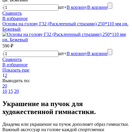
-
шт
+
В корзину
В корзине
Сравнить
В избранное
Основа на голову Г32 (Расклеенный стразами) 250*110 мм цв.
Бежевый
590 ₽
-
шт
+
В корзину
В корзине
Сравнить
В избранное
Показать еще
1
2
Выводить по:
20
10
15
20
Украшение на пучок для
художественной гимнастики.
Диадема или украшение на пучок дополняет образ гимнастки.
Важный аксессуар на голове каждой спортсменки