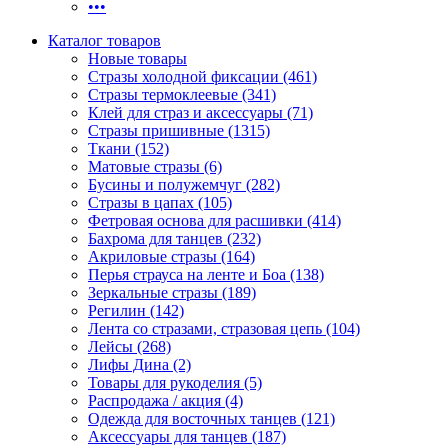
•••
Каталог товаров
Новые товары
Стразы холодной фиксации (461)
Стразы термоклеевые (341)
Клей для страз и аксессуары (71)
Стразы пришивные (1315)
Ткани (152)
Матовые стразы (6)
Бусины и полужемчуг (282)
Стразы в цапах (105)
Фетровая основа для расшивки (414)
Бахрома для танцев (232)
Акриловые стразы (164)
Перья страуса на ленте и Боа (138)
Зеркальные стразы (189)
Регилин (142)
Лента со стразами, стразовая цепь (104)
Лейсы (268)
Лифы Дина (2)
Товары для рукоделия (5)
Распродажа / акция (4)
Одежда для восточных танцев (121)
Аксессуары для танцев (187)