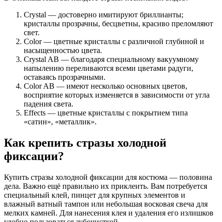
Crystal — достоверно имитируют бриллианты;
кристаллы прозрачны, бесцветны, красиво преломляют
свет.
Color — цветные кристаллы с различной глубиной и
насыщенностью цвета.
Crystal AB — благодаря специальному вакуумному
напылению переливаются всеми цветами радуги,
оставаясь прозрачными.
Color AB — имеют несколько основных цветов,
восприятие которых изменяется в зависимости от угла
падения света.
Effects — цветные кристаллы с покрытием типа
«сатин», «металлик».
Как крепить стразы холодной
фиксации?
Купить стразы холодной фиксации для костюма — половина
дела. Важно ещё правильно их приклеить. Вам потребуется
специальный клей, пинцет для крупных элементов и
влажный ватный тампон или небольшая восковая свеча для
мелких камней. Для нанесения клея и удаления его излишков
удобно пользоваться зубочисткой.