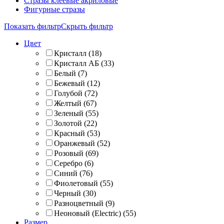
Стразы клеевые акриловые
Фигурные стразы
Показать фильтр
Скрыть фильтр
Цвет
Кристалл
(
18
)
Кристалл АБ
(
33
)
Белый
(
7
)
Бежевый
(
12
)
Голубой
(
72
)
Желтый
(
67
)
Зеленый
(
55
)
Золотой
(
22
)
Красный
(
53
)
Оранжевый
(
52
)
Розовый
(
69
)
Серебро
(
6
)
Синий
(
76
)
Фиолетовый
(
55
)
Черный
(
30
)
Разноцветный
(
9
)
Неоновый (Electric)
(
55
)
Размер