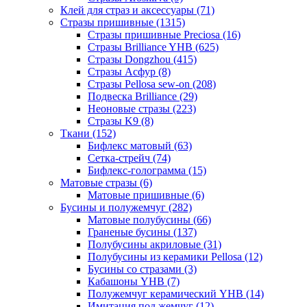
Клей для страз и аксессуары (71)
Стразы пришивные (1315)
Стразы пришивные Preciosa (16)
Стразы Brilliance YHB (625)
Стразы Dongzhou (415)
Стразы Асфур (8)
Стразы Pellosa sew-on (208)
Подвеска Brilliance (29)
Неоновые стразы (223)
Стразы K9 (8)
Ткани (152)
Бифлекс матовый (63)
Сетка-стрейч (74)
Бифлекс-голограмма (15)
Матовые стразы (6)
Матовые пришивные (6)
Бусины и полужемчуг (282)
Матовые полубусины (66)
Граненые бусины (137)
Полубусины акриловые (31)
Полубусины из керамики Pellosa (12)
Бусины со стразами (3)
Кабашоны YHB (7)
Полужемчуг керамический YHB (14)
Имитация под жемчуг (12)