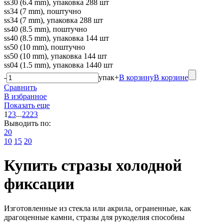
ss30 (6.4 mm), упаковка 288 шт
ss34 (7 mm), поштучно
ss34 (7 mm), упаковка 288 шт
ss40 (8.5 mm), поштучно
ss40 (8.5 mm), упаковка 144 шт
ss50 (10 mm), поштучно
ss50 (10 mm), упаковка 144 шт
ss04 (1.5 mm), упаковка 1440 шт
-
упак
+
В корзину
В корзине
Сравнить
В избранное
Показать еще
1
2
3
...
22
23
Выводить по:
20
10
15
20
Купить стразы холодной
фиксации
Изготовленные из стекла или акрила, ограненные, как
драгоценные камни, стразы для рукоделия способны