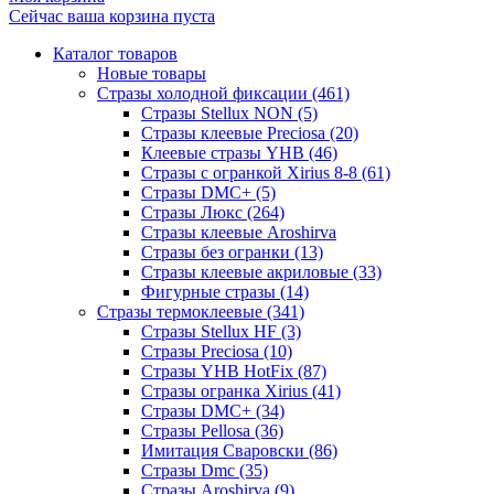
Сейчас ваша корзина пуста
Каталог товаров
Новые товары
Стразы холодной фиксации (461)
Стразы Stellux NON (5)
Стразы клеевые Preciosa (20)
Клеевые стразы YHB (46)
Стразы с огранкой Xirius 8-8 (61)
Стразы DMC+ (5)
Стразы Люкс (264)
Стразы клеевые Aroshirva
Стразы без огранки (13)
Стразы клеевые акриловые (33)
Фигурные стразы (14)
Стразы термоклеевые (341)
Стразы Stellux HF (3)
Стразы Preciosa (10)
Стразы YHB HotFix (87)
Стразы огранка Xirius (41)
Стразы DMC+ (34)
Стразы Pellosa (36)
Имитация Сваровски (86)
Стразы Dmc (35)
Стразы Aroshirva (9)