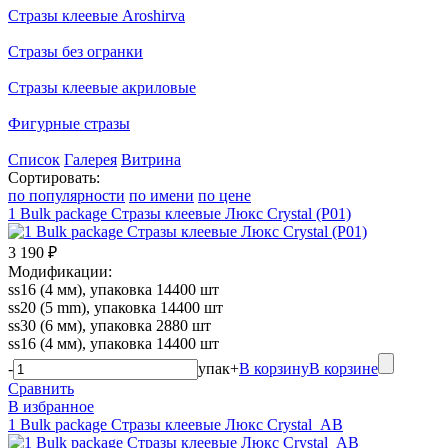
Стразы клеевые Aroshirva
Стразы без огранки
Стразы клеевые акриловые
Фигурные стразы
Список
Галерея
Витрина
Сортировать:
по популярности
по имени
по цене
1 Bulk package Стразы клеевые Люкс Crystal (P01)
3 190 ₽
Модификации:
ss16 (4 мм), упаковка 14400 шт
ss20 (5 mm), упаковка 14400 шт
ss30 (6 мм), упаковка 2880 шт
ss16 (4 мм), упаковка 14400 шт
-
упак
+
В корзину
В корзине
Сравнить
В избранное
1 Bulk package Стразы клеевые Люкс Crystal_AB