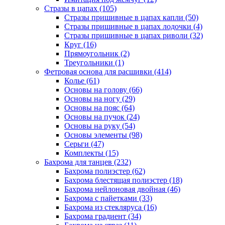
Стразы в цапах (105)
Стразы пришивные в цапах капли (50)
Стразы пришивные в цапах лодочки (4)
Стразы пришивные в цапах риволи (32)
Круг (16)
Прямоугольник (2)
Треугольники (1)
Фетровая основа для расшивки (414)
Колье (61)
Основы на голову (66)
Основы на ногу (29)
Основы на пояс (64)
Основы на пучок (24)
Основы на руку (54)
Основы элементы (98)
Серьги (47)
Комплекты (15)
Бахрома для танцев (232)
Бахрома полиэстер (62)
Бахрома блестящая полиэстер (18)
Бахрома нейлоновая двойная (46)
Бахрома с пайетками (33)
Бахрома из стекляруса (16)
Бахрома градиент (34)