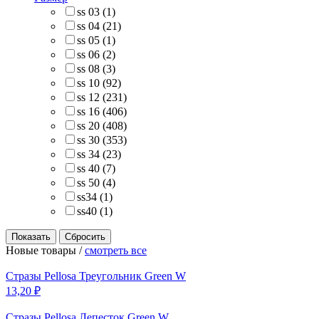
ss 03
(
1
)
ss 04
(
21
)
ss 05
(
1
)
ss 06
(
2
)
ss 08
(
3
)
ss 10
(
92
)
ss 12
(
231
)
ss 16
(
406
)
ss 20
(
408
)
ss 30
(
353
)
ss 34
(
23
)
ss 40
(
7
)
ss 50
(
4
)
ss34
(
1
)
ss40
(
1
)
Новые товары /
смотреть все
Стразы Pellosa Треугольник Green W
13,20 ₽
Стразы Pellosa Лепесток Green W