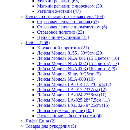
Мягкий регилин (65)
Мягкий регилин с люрексом (30)
Регилин жесткий (47)
Лента со стразами, стразовая цепь (104)
Стразовая лента сплошная (57)
Стразовая лента с промежутком (6)
Стразовое полотно (23)
Цепь с полубусинами (18)
Лейсы (268)
Кружевной воротник (21)
Лейсы Модель 81551 30*9см (20)
Лейсы Модель NLA-001 (15 Цветов) (16)
Лейсы Модель NLA-002 (15 Цветов) (17)
Лейсы Модель NLA-003 (16 Цветов) (9)
Лейсы Модель Shiny 9*25cm (9)
Лейсы Модель NLA-008 (10)
Лейсы Модель LA-014 17,5*6,5см (8)
Лейсы Модель LA-017 23*7см (12)
Лейсы Модель LA-024 27*6см (11)
Лейсы Модель LA-025 28*7,5см (11)
Лейсы Модель LXL 026 9*25cm (15)
Лейсы кружево другие (105)
Расклеенные лейсы стразами (4)
Лифы Дина (2)
Товары для рукоделия (5)