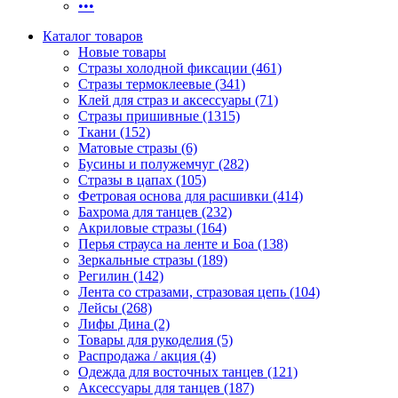
•••
Каталог товаров
Новые товары
Стразы холодной фиксации (461)
Стразы термоклеевые (341)
Клей для страз и аксессуары (71)
Стразы пришивные (1315)
Ткани (152)
Матовые стразы (6)
Бусины и полужемчуг (282)
Стразы в цапах (105)
Фетровая основа для расшивки (414)
Бахрома для танцев (232)
Акриловые стразы (164)
Перья страуса на ленте и Боа (138)
Зеркальные стразы (189)
Регилин (142)
Лента со стразами, стразовая цепь (104)
Лейсы (268)
Лифы Дина (2)
Товары для рукоделия (5)
Распродажа / акция (4)
Одежда для восточных танцев (121)
Аксессуары для танцев (187)