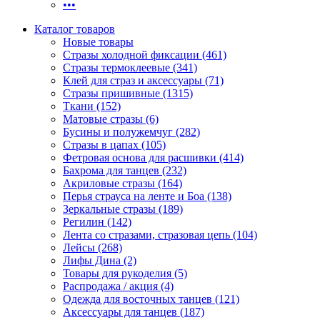
•••
Каталог товаров
Новые товары
Стразы холодной фиксации (461)
Стразы термоклеевые (341)
Клей для страз и аксессуары (71)
Стразы пришивные (1315)
Ткани (152)
Матовые стразы (6)
Бусины и полужемчуг (282)
Стразы в цапах (105)
Фетровая основа для расшивки (414)
Бахрома для танцев (232)
Акриловые стразы (164)
Перья страуса на ленте и Боа (138)
Зеркальные стразы (189)
Регилин (142)
Лента со стразами, стразовая цепь (104)
Лейсы (268)
Лифы Дина (2)
Товары для рукоделия (5)
Распродажа / акция (4)
Одежда для восточных танцев (121)
Аксессуары для танцев (187)