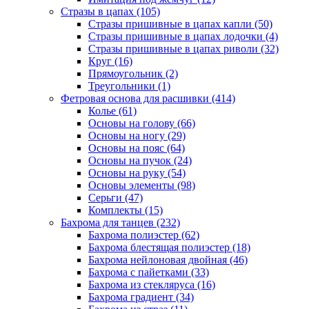
Стразы в цапах (105)
Стразы пришивные в цапах капли (50)
Стразы пришивные в цапах лодочки (4)
Стразы пришивные в цапах риволи (32)
Круг (16)
Прямоугольник (2)
Треугольники (1)
Фетровая основа для расшивки (414)
Колье (61)
Основы на голову (66)
Основы на ногу (29)
Основы на пояс (64)
Основы на пучок (24)
Основы на руку (54)
Основы элементы (98)
Серьги (47)
Комплекты (15)
Бахрома для танцев (232)
Бахрома полиэстер (62)
Бахрома блестящая полиэстер (18)
Бахрома нейлоновая двойная (46)
Бахрома с пайетками (33)
Бахрома из стекляруса (16)
Бахрома градиент (34)