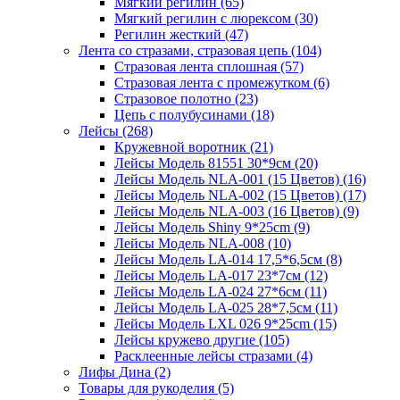
Мягкий регилин (65)
Мягкий регилин с люрексом (30)
Регилин жесткий (47)
Лента со стразами, стразовая цепь (104)
Стразовая лента сплошная (57)
Стразовая лента с промежутком (6)
Стразовое полотно (23)
Цепь с полубусинами (18)
Лейсы (268)
Кружевной воротник (21)
Лейсы Модель 81551 30*9см (20)
Лейсы Модель NLA-001 (15 Цветов) (16)
Лейсы Модель NLA-002 (15 Цветов) (17)
Лейсы Модель NLA-003 (16 Цветов) (9)
Лейсы Модель Shiny 9*25cm (9)
Лейсы Модель NLA-008 (10)
Лейсы Модель LA-014 17,5*6,5см (8)
Лейсы Модель LA-017 23*7см (12)
Лейсы Модель LA-024 27*6см (11)
Лейсы Модель LA-025 28*7,5см (11)
Лейсы Модель LXL 026 9*25cm (15)
Лейсы кружево другие (105)
Расклеенные лейсы стразами (4)
Лифы Дина (2)
Товары для рукоделия (5)