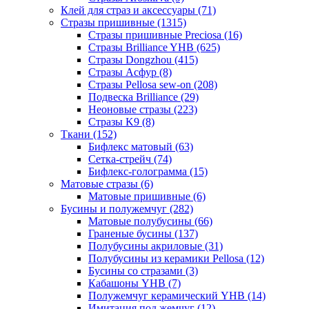
Клей для страз и аксессуары (71)
Стразы пришивные (1315)
Стразы пришивные Preciosa (16)
Стразы Brilliance YHB (625)
Стразы Dongzhou (415)
Стразы Асфур (8)
Стразы Pellosa sew-on (208)
Подвеска Brilliance (29)
Неоновые стразы (223)
Стразы K9 (8)
Ткани (152)
Бифлекс матовый (63)
Сетка-стрейч (74)
Бифлекс-голограмма (15)
Матовые стразы (6)
Матовые пришивные (6)
Бусины и полужемчуг (282)
Матовые полубусины (66)
Граненые бусины (137)
Полубусины акриловые (31)
Полубусины из керамики Pellosa (12)
Бусины со стразами (3)
Кабашоны YHB (7)
Полужемчуг керамический YHB (14)
Имитация под жемчуг (12)