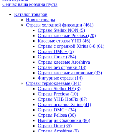
Сейчас ваша корзина пуста
Каталог товаров
Новые товары
Стразы холодной фиксации (461)
Стразы Stellux NON (5)
Стразы клеевые Preciosa (20)
Клеевые стразы YHB (46)
Стразы с огранкой Xirius 8-8 (61)
Стразы DMC+ (5)
Стразы Люкс (264)
Стразы клеевые Aroshirva
Стразы без огранки (13)
Стразы клеевые акриловые (33)
Фигурные стразы (14)
Стразы термоклеевые (341)
Стразы Stellux HF (3)
Стразы Preciosa (10)
Стразы YHB HotFix (87)
Стразы огранка Xirius (41)
Стразы DMC+ (34)
Стразы Pellosa (36)
Имитация Сваровски (86)
Стразы Dmc (35)
Стразы Aroshirva (9)