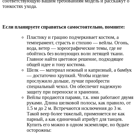
соответствующую вашим требованиям модель и расскажут о
тонкостях ухода.
Если планируете справиться самостоятельно, помните:
Пластику и грацию подчеркивает костюм, а
темперамент, страсть и стихию — вейлы. Огонь,
вода, ветер — хореографические темы, где не
обойтись без волнующих волн летящей ткани.
Главное найти цветовое решение, подходящее
общей идее и тону костюма.
Шелк — материал нежный и капризный, а бамбук
— достаточно хрупкий. Чтобы изделие
прослужило дольше, лучше приобрести
специальный чехол. Он обеспечит надежную
защиту при переноске и хранении.
Вейлы продаются парами, т.к. ими работают двумя
руками. Длина шелковой полосы, как правило, от
1.5 м до 2 м. Встречаются исключения до 3 м.
Такой веер более тяжелый, применяется не как
парный, а как единичный атрибут для танцев.
Купить его можно в одном экземпляре, но будьте
осторожны: