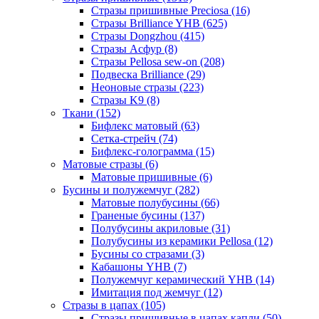
Стразы пришивные Preciosa (16)
Стразы Brilliance YHB (625)
Стразы Dongzhou (415)
Стразы Асфур (8)
Стразы Pellosa sew-on (208)
Подвеска Brilliance (29)
Неоновые стразы (223)
Стразы K9 (8)
Ткани (152)
Бифлекс матовый (63)
Сетка-стрейч (74)
Бифлекс-голограмма (15)
Матовые стразы (6)
Матовые пришивные (6)
Бусины и полужемчуг (282)
Матовые полубусины (66)
Граненые бусины (137)
Полубусины акриловые (31)
Полубусины из керамики Pellosa (12)
Бусины со стразами (3)
Кабашоны YHB (7)
Полужемчуг керамический YHB (14)
Имитация под жемчуг (12)
Стразы в цапах (105)
Стразы пришивные в цапах капли (50)