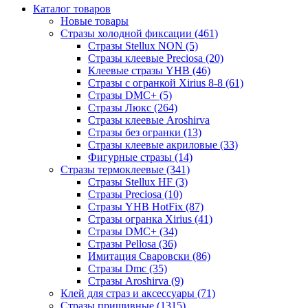
Каталог товаров
Новые товары
Стразы холодной фиксации (461)
Стразы Stellux NON (5)
Стразы клеевые Preciosa (20)
Клеевые стразы YHB (46)
Стразы с огранкой Xirius 8-8 (61)
Стразы DMC+ (5)
Стразы Люкс (264)
Стразы клеевые Aroshirva
Стразы без огранки (13)
Стразы клеевые акриловые (33)
Фигурные стразы (14)
Стразы термоклеевые (341)
Стразы Stellux HF (3)
Стразы Preciosa (10)
Стразы YHB HotFix (87)
Стразы огранка Xirius (41)
Стразы DMC+ (34)
Стразы Pellosa (36)
Имитация Сваровски (86)
Стразы Dmc (35)
Стразы Aroshirva (9)
Клей для страз и аксессуары (71)
Стразы пришивные (1315)