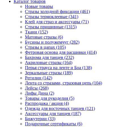
Каталог товаров
Новые товары
Стразы холодной фиксации (461)
Стразы термоклеевые (341)
Клей для страз и аксессуары (71)
Стразы пришивные (1315)
Ткани (152)
Матовые стразы (6)
Бусины и полужемчуг (282)
Стразы в цапах (105)
Фетровая основа для расшивки (414)
Бахрома для танцев (232)
Акриловые стразы (164)
Перья страуса на ленте и Боа (138)
Зеркальные стразы (189)
Регилин (142)
Лента со стразами, стразовая цепь (104)
Лейсы (268)
Лифы Дина (2)
Товары для рукоделия (5)
Распродажа / акция (4)
Одежда для восточных танцев (121)
Аксессуары для танцев (187)
Бижутерии (33)
Подарочные сертификаты (6)