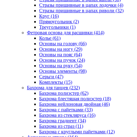
Стразы пришивные в цапах лодочки (4)
Стразы пришивные в цапах риволи (32)
Круг (16)
Прямоугольник (2)
Треугольники (1)
Фетровая основа для расшивки (414)
Колье (61)
Основы на голову (66)
Основы на ногу (29)
Основы на пояс (64)
Основы на пучок (24)
Основы на руку (54)
Основы элементы (98)
Серьги (47)
Комплекты (15)
Бахрома для танцев (232)
Бахрома полиэстер (62)
Бахрома блестящая полиэстер (18)
Бахрома нейлоновая двойная (46)
Бахрома с пайетками (33)
Бахрома из стекляруса (16)
Бахрома градиент (34)
Бахрома из страз (11)
Бахрома с круглыми пайетками (12)