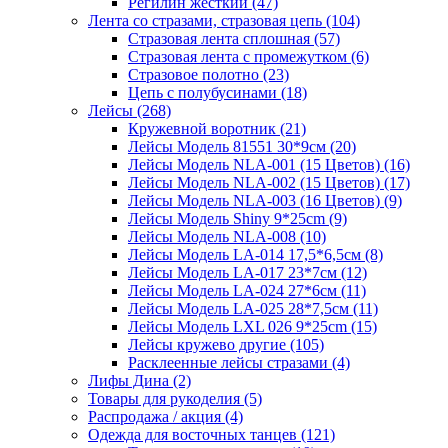
Регилин жесткий (47)
Лента со стразами, стразовая цепь (104)
Стразовая лента сплошная (57)
Стразовая лента с промежутком (6)
Стразовое полотно (23)
Цепь с полубусинами (18)
Лейсы (268)
Кружевной воротник (21)
Лейсы Модель 81551 30*9см (20)
Лейсы Модель NLA-001 (15 Цветов) (16)
Лейсы Модель NLA-002 (15 Цветов) (17)
Лейсы Модель NLA-003 (16 Цветов) (9)
Лейсы Модель Shiny 9*25cm (9)
Лейсы Модель NLA-008 (10)
Лейсы Модель LA-014 17,5*6,5см (8)
Лейсы Модель LA-017 23*7см (12)
Лейсы Модель LA-024 27*6см (11)
Лейсы Модель LA-025 28*7,5см (11)
Лейсы Модель LXL 026 9*25cm (15)
Лейсы кружево другие (105)
Расклеенные лейсы стразами (4)
Лифы Дина (2)
Товары для рукоделия (5)
Распродажа / акция (4)
Одежда для восточных танцев (121)