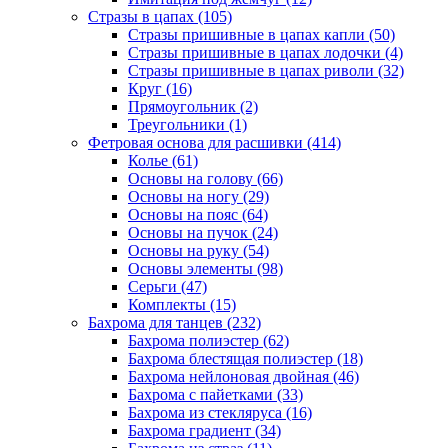
Стразы в цапах (105)
Стразы пришивные в цапах капли (50)
Стразы пришивные в цапах лодочки (4)
Стразы пришивные в цапах риволи (32)
Круг (16)
Прямоугольник (2)
Треугольники (1)
Фетровая основа для расшивки (414)
Колье (61)
Основы на голову (66)
Основы на ногу (29)
Основы на пояс (64)
Основы на пучок (24)
Основы на руку (54)
Основы элементы (98)
Серьги (47)
Комплекты (15)
Бахрома для танцев (232)
Бахрома полиэстер (62)
Бахрома блестящая полиэстер (18)
Бахрома нейлоновая двойная (46)
Бахрома с пайетками (33)
Бахрома из стекляруса (16)
Бахрома градиент (34)