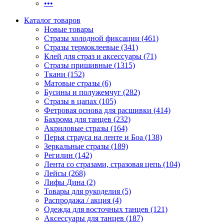
•••
Каталог товаров
Новые товары
Стразы холодной фиксации (461)
Стразы термоклеевые (341)
Клей для страз и аксессуары (71)
Стразы пришивные (1315)
Ткани (152)
Матовые стразы (6)
Бусины и полужемчуг (282)
Стразы в цапах (105)
Фетровая основа для расшивки (414)
Бахрома для танцев (232)
Акриловые стразы (164)
Перья страуса на ленте и Боа (138)
Зеркальные стразы (189)
Регилин (142)
Лента со стразами, стразовая цепь (104)
Лейсы (268)
Лифы Дина (2)
Товары для рукоделия (5)
Распродажа / акция (4)
Одежда для восточных танцев (121)
Аксессуары для танцев (187)