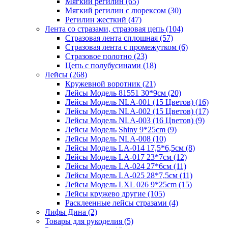
Мягкий регилин (65)
Мягкий регилин с люрексом (30)
Регилин жесткий (47)
Лента со стразами, стразовая цепь (104)
Стразовая лента сплошная (57)
Стразовая лента с промежутком (6)
Стразовое полотно (23)
Цепь с полубусинами (18)
Лейсы (268)
Кружевной воротник (21)
Лейсы Модель 81551 30*9см (20)
Лейсы Модель NLA-001 (15 Цветов) (16)
Лейсы Модель NLA-002 (15 Цветов) (17)
Лейсы Модель NLA-003 (16 Цветов) (9)
Лейсы Модель Shiny 9*25cm (9)
Лейсы Модель NLA-008 (10)
Лейсы Модель LA-014 17,5*6,5см (8)
Лейсы Модель LA-017 23*7см (12)
Лейсы Модель LA-024 27*6см (11)
Лейсы Модель LA-025 28*7,5см (11)
Лейсы Модель LXL 026 9*25cm (15)
Лейсы кружево другие (105)
Расклеенные лейсы стразами (4)
Лифы Дина (2)
Товары для рукоделия (5)