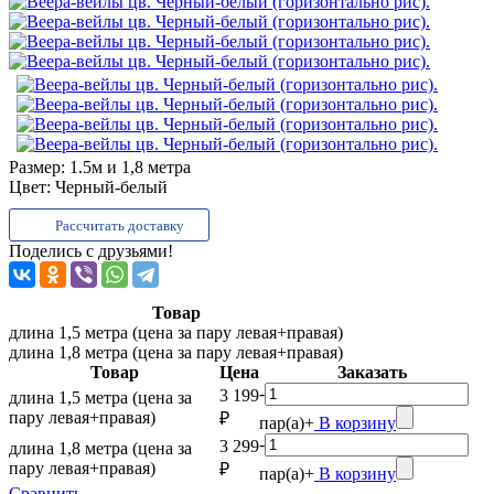
Размер:
1.5м и 1,8 метра
Цвет:
Черный-белый
Рассчитать доставку
Поделись с друзьями!
Товар
длина 1,5 метра (цена за пару левая+правая)
длина 1,8 метра (цена за пару левая+правая)
Товар
Цена
Заказать
-
3 199
длина 1,5 метра (цена за
пару левая+правая)
₽
пар(а)
+
В корзину
-
3 299
длина 1,8 метра (цена за
пару левая+правая)
₽
пар(а)
+
В корзину
Сравнить