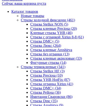
Сейчас ваша корзина пуста
Каталог товаров
Новые товары
Стразы холодной фиксации (461)
Стразы Stellux NON (5)
Стразы клеевые Preciosa (20)
Клеевые стразы YHB (46)
Стразы с огранкой Xirius 8-8 (61)
Стразы DMC+ (5)
Стразы Люкс (264)
Стразы клеевые Aroshirva
Стразы без огранки (13)
Стразы клеевые акриловые (33)
Фигурные стразы (14)
Стразы термоклеевые (341)
Стразы Stellux HF (3)
Стразы Preciosa (10)
Стразы YHB HotFix (87)
Стразы огранка Xirius (41)
Стразы DMC+ (34)
Стразы Pellosa (36)
Имитация Сваровски (86)
Стразы Dmc (35)
Стразы Aroshirva (9)