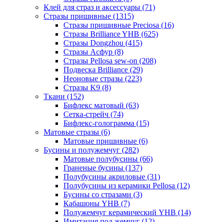
Клей для страз и аксессуары (71)
Стразы пришивные (1315)
Стразы пришивные Preciosa (16)
Стразы Brilliance YHB (625)
Стразы Dongzhou (415)
Стразы Асфур (8)
Стразы Pellosa sew-on (208)
Подвеска Brilliance (29)
Неоновые стразы (223)
Стразы K9 (8)
Ткани (152)
Бифлекс матовый (63)
Сетка-стрейч (74)
Бифлекс-голограмма (15)
Матовые стразы (6)
Матовые пришивные (6)
Бусины и полужемчуг (282)
Матовые полубусины (66)
Граненые бусины (137)
Полубусины акриловые (31)
Полубусины из керамики Pellosa (12)
Бусины со стразами (3)
Кабашоны YHB (7)
Полужемчуг керамический YHB (14)
Имитация под жемчуг (12)