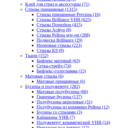
Клей для страз и аксессуары (71)
Стразы пришивные (1315)
Стразы пришивные Preciosa (16)
Стразы Brilliance YHB (625)
Стразы Dongzhou (415)
Стразы Асфур (8)
Стразы Pellosa sew-on (208)
Подвеска Brilliance (29)
Неоновые стразы (223)
Стразы K9 (8)
Ткани (152)
Бифлекс матовый (63)
Сетка-стрейч (74)
Бифлекс-голограмма (15)
Матовые стразы (6)
Матовые пришивные (6)
Бусины и полужемчуг (282)
Матовые полубусины (66)
Граненые бусины (137)
Полубусины акриловые (31)
Полубусины из керамики Pellosa (12)
Бусины со стразами (3)
Кабашоны YHB (7)
Полужемчуг керамический YHB (14)
Имитация под жемчуг (12)