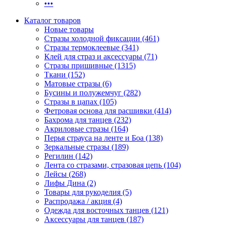
•••
Каталог товаров
Новые товары
Стразы холодной фиксации (461)
Стразы термоклеевые (341)
Клей для страз и аксессуары (71)
Стразы пришивные (1315)
Ткани (152)
Матовые стразы (6)
Бусины и полужемчуг (282)
Стразы в цапах (105)
Фетровая основа для расшивки (414)
Бахрома для танцев (232)
Акриловые стразы (164)
Перья страуса на ленте и Боа (138)
Зеркальные стразы (189)
Регилин (142)
Лента со стразами, стразовая цепь (104)
Лейсы (268)
Лифы Дина (2)
Товары для рукоделия (5)
Распродажа / акция (4)
Одежда для восточных танцев (121)
Аксессуары для танцев (187)