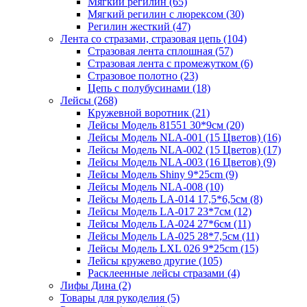
Мягкий регилин (65)
Мягкий регилин с люрексом (30)
Регилин жесткий (47)
Лента со стразами, стразовая цепь (104)
Стразовая лента сплошная (57)
Стразовая лента с промежутком (6)
Стразовое полотно (23)
Цепь с полубусинами (18)
Лейсы (268)
Кружевной воротник (21)
Лейсы Модель 81551 30*9см (20)
Лейсы Модель NLA-001 (15 Цветов) (16)
Лейсы Модель NLA-002 (15 Цветов) (17)
Лейсы Модель NLA-003 (16 Цветов) (9)
Лейсы Модель Shiny 9*25cm (9)
Лейсы Модель NLA-008 (10)
Лейсы Модель LA-014 17,5*6,5см (8)
Лейсы Модель LA-017 23*7см (12)
Лейсы Модель LA-024 27*6см (11)
Лейсы Модель LA-025 28*7,5см (11)
Лейсы Модель LXL 026 9*25cm (15)
Лейсы кружево другие (105)
Расклеенные лейсы стразами (4)
Лифы Дина (2)
Товары для рукоделия (5)