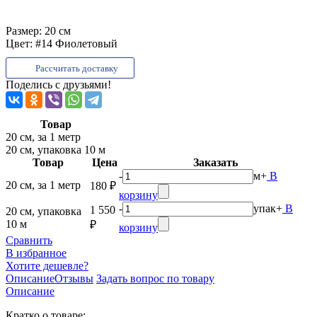
Размер:
20 см
Цвет:
#14 Фиолетовый
Рассчитать доставку
Поделись с друзьями!
Товар
20 см, за 1 метр
20 см, упаковка 10 м
Товар
Цена
Заказать
-
м
+
В
20 см, за 1 метр
180 ₽
корзину
-
упак
+
В
1 550
20 см, упаковка
10 м
₽
корзину
Сравнить
В избранное
Хотите дешевле?
Описание
Отзывы
Задать вопрос по товару
Описание
Кратко о товаре: