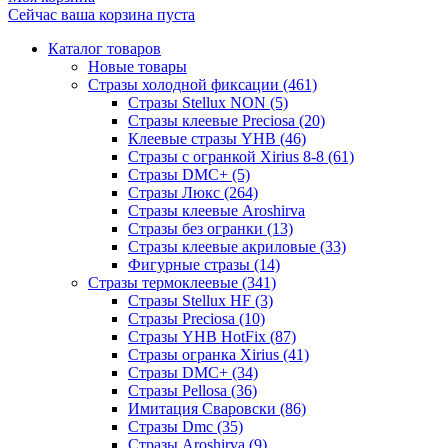
Сейчас ваша корзина пуста
Каталог товаров
Новые товары
Стразы холодной фиксации (461)
Стразы Stellux NON (5)
Стразы клеевые Preciosa (20)
Клеевые стразы YHB (46)
Стразы с огранкой Xirius 8-8 (61)
Стразы DMC+ (5)
Стразы Люкс (264)
Стразы клеевые Aroshirva
Стразы без огранки (13)
Стразы клеевые акриловые (33)
Фигурные стразы (14)
Стразы термоклеевые (341)
Стразы Stellux HF (3)
Стразы Preciosa (10)
Стразы YHB HotFix (87)
Стразы огранка Xirius (41)
Стразы DMC+ (34)
Стразы Pellosa (36)
Имитация Сваровски (86)
Стразы Dmc (35)
Стразы Aroshirva (9)