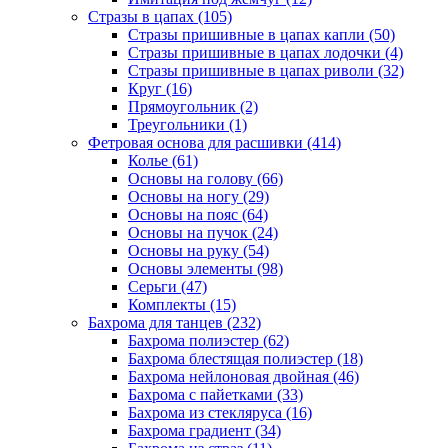
Стразы в цапах (105)
Стразы пришивные в цапах капли (50)
Стразы пришивные в цапах лодочки (4)
Стразы пришивные в цапах риволи (32)
Круг (16)
Прямоугольник (2)
Треугольники (1)
Фетровая основа для расшивки (414)
Колье (61)
Основы на голову (66)
Основы на ногу (29)
Основы на пояс (64)
Основы на пучок (24)
Основы на руку (54)
Основы элементы (98)
Серьги (47)
Комплекты (15)
Бахрома для танцев (232)
Бахрома полиэстер (62)
Бахрома блестящая полиэстер (18)
Бахрома нейлоновая двойная (46)
Бахрома с пайетками (33)
Бахрома из стекляруса (16)
Бахрома градиент (34)