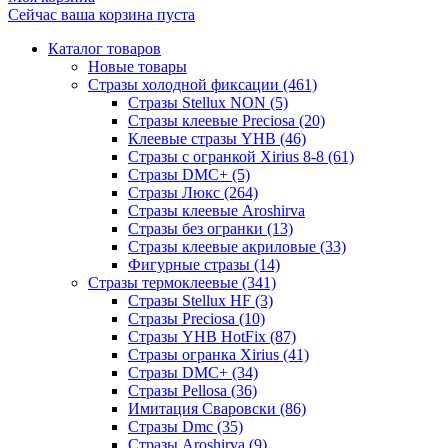
Сейчас ваша корзина пуста
Каталог товаров
Новые товары
Стразы холодной фиксации (461)
Стразы Stellux NON (5)
Стразы клеевые Preciosa (20)
Клеевые стразы YHB (46)
Стразы с огранкой Xirius 8-8 (61)
Стразы DMC+ (5)
Стразы Люкс (264)
Стразы клеевые Aroshirva
Стразы без огранки (13)
Стразы клеевые акриловые (33)
Фигурные стразы (14)
Стразы термоклеевые (341)
Стразы Stellux HF (3)
Стразы Preciosa (10)
Стразы YHB HotFix (87)
Стразы огранка Xirius (41)
Стразы DMC+ (34)
Стразы Pellosa (36)
Имитация Сваровски (86)
Стразы Dmc (35)
Стразы Aroshirva (9)