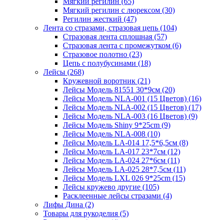
Мягкий регилин (65)
Мягкий регилин с люрексом (30)
Регилин жесткий (47)
Лента со стразами, стразовая цепь (104)
Стразовая лента сплошная (57)
Стразовая лента с промежутком (6)
Стразовое полотно (23)
Цепь с полубусинами (18)
Лейсы (268)
Кружевной воротник (21)
Лейсы Модель 81551 30*9см (20)
Лейсы Модель NLA-001 (15 Цветов) (16)
Лейсы Модель NLA-002 (15 Цветов) (17)
Лейсы Модель NLA-003 (16 Цветов) (9)
Лейсы Модель Shiny 9*25cm (9)
Лейсы Модель NLA-008 (10)
Лейсы Модель LA-014 17,5*6,5см (8)
Лейсы Модель LA-017 23*7см (12)
Лейсы Модель LA-024 27*6см (11)
Лейсы Модель LA-025 28*7,5см (11)
Лейсы Модель LXL 026 9*25cm (15)
Лейсы кружево другие (105)
Расклеенные лейсы стразами (4)
Лифы Дина (2)
Товары для рукоделия (5)