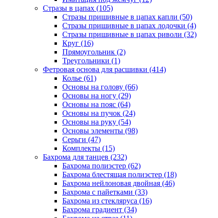
Стразы в цапах (105)
Стразы пришивные в цапах капли (50)
Стразы пришивные в цапах лодочки (4)
Стразы пришивные в цапах риволи (32)
Круг (16)
Прямоугольник (2)
Треугольники (1)
Фетровая основа для расшивки (414)
Колье (61)
Основы на голову (66)
Основы на ногу (29)
Основы на пояс (64)
Основы на пучок (24)
Основы на руку (54)
Основы элементы (98)
Серьги (47)
Комплекты (15)
Бахрома для танцев (232)
Бахрома полиэстер (62)
Бахрома блестящая полиэстер (18)
Бахрома нейлоновая двойная (46)
Бахрома с пайетками (33)
Бахрома из стекляруса (16)
Бахрома градиент (34)