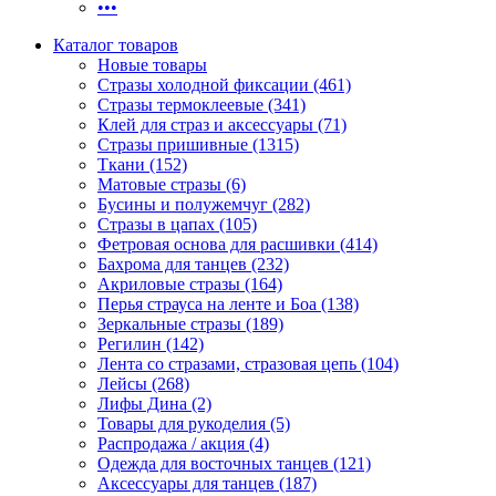
•••
Каталог товаров
Новые товары
Стразы холодной фиксации (461)
Стразы термоклеевые (341)
Клей для страз и аксессуары (71)
Стразы пришивные (1315)
Ткани (152)
Матовые стразы (6)
Бусины и полужемчуг (282)
Стразы в цапах (105)
Фетровая основа для расшивки (414)
Бахрома для танцев (232)
Акриловые стразы (164)
Перья страуса на ленте и Боа (138)
Зеркальные стразы (189)
Регилин (142)
Лента со стразами, стразовая цепь (104)
Лейсы (268)
Лифы Дина (2)
Товары для рукоделия (5)
Распродажа / акция (4)
Одежда для восточных танцев (121)
Аксессуары для танцев (187)