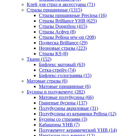
Клей для страз и аксессуары (71)
Стразы пришивные (1315)
Стразы пришивные Preciosa (16)
Стразы Brilliance YHB (625)
Стразы Dongzhou (415)
Стразы Асфур (8)
Стразы Pellosa sew-on (208)
Подвеска Brilliance (29)
Неоновые стразы (223)
Стразы K9 (8)
Ткани (152)
Бифлекс матовый (63)
Сетка-стрейч (74)
Бифлекс-голограмма (15)
Матовые стразы (6)
Матовые пришивные (6)
Бусины и полужемчуг (282)
Матовые полубусины (66)
Граненые бусины (137)
Полубусины акриловые (31)
Полубусины из керамики Pellosa (12)
Бусины со стразами (3)
Кабашоны YHB (7)
Полужемчуг керамический YHB (14)
Имитация под жемчуг (12)