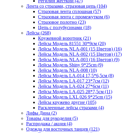
Регилин жесткий (47)
Лента со стразами, стразовая цепь (104)
Стразовая лента сплошная (57)
Стразовая лента с промежутком (6)
Стразовое полотно (23)
Цепь с полубусинами (18)
Лейсы (268)
Кружевной воротник (21)
Лейсы Модель 81551 30*9см (20)
Лейсы Модель NLA-001 (15 Цветов) (16)
Лейсы Модель NLA-002 (15 Цветов) (17)
Лейсы Модель NLA-003 (16 Цветов) (9)
Лейсы Модель Shiny 9*25cm (9)
Лейсы Модель NLA-008 (10)
Лейсы Модель LA-014 17,5*6,5см (8)
Лейсы Модель LA-017 23*7см (12)
Лейсы Модель LA-024 27*6см (11)
Лейсы Модель LA-025 28*7,5см (11)
Лейсы Модель LXL 026 9*25cm (15)
Лейсы кружево другие (105)
Расклеенные лейсы стразами (4)
Лифы Дина (2)
Товары для рукоделия (5)
Распродажа / акция (4)
Одежда для восточных танцев (121)