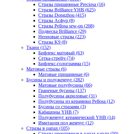
Стразы пришивные Preciosa (16)
Стразы Brilliance YHB (625)
Стразы Dongzhou (415)
Стразы Асфур (8)
Стразы Pellosa sew-on (208)
Подвеска Brilliance (29)
Неоновые стразы (223)
Стразы K9 (8)
Ткани (152)
Бифлекс матовый (63)
Сетка-стрейч (74)
Бифлекс-голограмма (15)
Матовые стразы (6)
Матовые пришивные (6)
Бусины и полужемчуг (282)
Матовые полубусины (66)
Граненые бусины (137)
Полубусины акриловые (31)
Полубусины из керамики Pellosa (12)
Бусины со стразами (3)
Кабашоны YHB (7)
Полужемчуг керамический YHB (14)
Имитация под жемчуг (12)
Стразы в цапах (105)
Стразы пришивные в цапах капли (50)