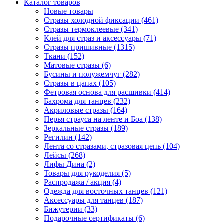
Каталог товаров
Новые товары
Стразы холодной фиксации (461)
Стразы термоклеевые (341)
Клей для страз и аксессуары (71)
Стразы пришивные (1315)
Ткани (152)
Матовые стразы (6)
Бусины и полужемчуг (282)
Стразы в цапах (105)
Фетровая основа для расшивки (414)
Бахрома для танцев (232)
Акриловые стразы (164)
Перья страуса на ленте и Боа (138)
Зеркальные стразы (189)
Регилин (142)
Лента со стразами, стразовая цепь (104)
Лейсы (268)
Лифы Дина (2)
Товары для рукоделия (5)
Распродажа / акция (4)
Одежда для восточных танцев (121)
Аксессуары для танцев (187)
Бижутерии (33)
Подарочные сертификаты (6)