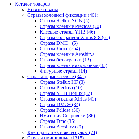
Каталог товаров
Новые товары
Стразы холодной фиксации (461)
Стразы Stellux NON (5)
Стразы клеевые Preciosa (20)
Клеевые стразы YHB (46)
Стразы с огранкой Xirius 8-8 (61)
Стразы DMC+ (5)
Стразы Люкс (264)
Стразы клеевые Aroshirva
Стразы без огранки (13)
Стразы клеевые акриловые (33)
Фигурные стразы (14)
Стразы термоклеевые (341)
Стразы Stellux HF (3)
Стразы Preciosa (10)
Стразы YHB HotFix (87)
Стразы огранка Xirius (41)
Стразы DMC+ (34)
Стразы Pellosa (36)
Имитация Сваровски (86)
Стразы Dmc (35)
Стразы Aroshirva (9)
Клей для страз и аксессуары (71)
Стразы пришивные (1315)