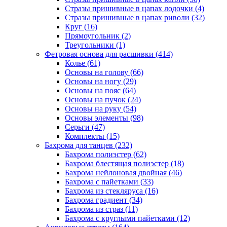
Стразы пришивные в цапах лодочки (4)
Стразы пришивные в цапах риволи (32)
Круг (16)
Прямоугольник (2)
Треугольники (1)
Фетровая основа для расшивки (414)
Колье (61)
Основы на голову (66)
Основы на ногу (29)
Основы на пояс (64)
Основы на пучок (24)
Основы на руку (54)
Основы элементы (98)
Серьги (47)
Комплекты (15)
Бахрома для танцев (232)
Бахрома полиэстер (62)
Бахрома блестящая полиэстер (18)
Бахрома нейлоновая двойная (46)
Бахрома с пайетками (33)
Бахрома из стекляруса (16)
Бахрома градиент (34)
Бахрома из страз (11)
Бахрома с круглыми пайетками (12)