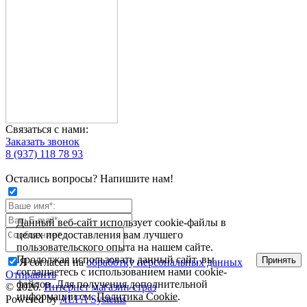
Связаться с нами:
Заказать звонок
8 (937) 118 78 93
Остались вопросы? Напишите нам!
Данный веб-сайт использует cookie-файлы в
целях предоставления вам лучшего
пользовательского опыта на нашем сайте.
Продолжая использовать данный сайт, вы
Принять
Я согласен на
обработку персональных данных
соглашаетесь с использованием нами cookie-
Отправить
файлов. Для получения дополнительной
© 2026.
Интернет магазин страз
информации см.
Политика Cookie
.
Powered by
ALFA Systems