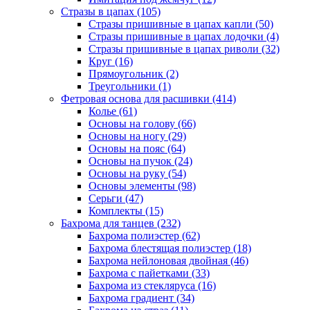
Стразы в цапах (105)
Стразы пришивные в цапах капли (50)
Стразы пришивные в цапах лодочки (4)
Стразы пришивные в цапах риволи (32)
Круг (16)
Прямоугольник (2)
Треугольники (1)
Фетровая основа для расшивки (414)
Колье (61)
Основы на голову (66)
Основы на ногу (29)
Основы на пояс (64)
Основы на пучок (24)
Основы на руку (54)
Основы элементы (98)
Серьги (47)
Комплекты (15)
Бахрома для танцев (232)
Бахрома полиэстер (62)
Бахрома блестящая полиэстер (18)
Бахрома нейлоновая двойная (46)
Бахрома с пайетками (33)
Бахрома из стекляруса (16)
Бахрома градиент (34)