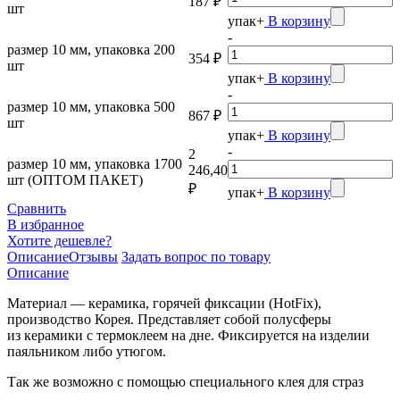
187 ₽
шт
упак
+
В корзину
-
размер 10 мм, упаковка 200
354 ₽
шт
упак
+
В корзину
-
размер 10 мм, упаковка 500
867 ₽
шт
упак
+
В корзину
-
2
размер 10 мм, упаковка 1700
246,40
шт (ОПТОМ ПАКЕТ)
₽
упак
+
В корзину
Сравнить
В избранное
Хотите дешевле?
Описание
Отзывы
Задать вопрос по товару
Описание
Материал — керамика, горячей фиксации
(HotFix
),
производство Корея. Представляет собой полусферы
из керамики с термоклеем на дне. Фиксируется на изделии
паяльником либо утюгом.
Так же возможно с помощью специального клея для страз