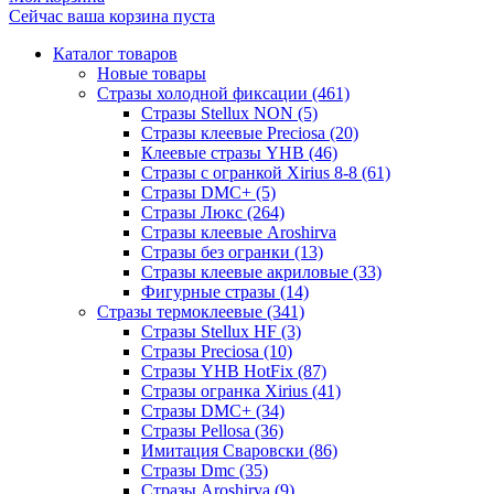
Сейчас ваша корзина пуста
Каталог товаров
Новые товары
Стразы холодной фиксации (461)
Стразы Stellux NON (5)
Стразы клеевые Preciosa (20)
Клеевые стразы YHB (46)
Стразы с огранкой Xirius 8-8 (61)
Стразы DMC+ (5)
Стразы Люкс (264)
Стразы клеевые Aroshirva
Стразы без огранки (13)
Стразы клеевые акриловые (33)
Фигурные стразы (14)
Стразы термоклеевые (341)
Стразы Stellux HF (3)
Стразы Preciosa (10)
Стразы YHB HotFix (87)
Стразы огранка Xirius (41)
Стразы DMC+ (34)
Стразы Pellosa (36)
Имитация Сваровски (86)
Стразы Dmc (35)
Стразы Aroshirva (9)