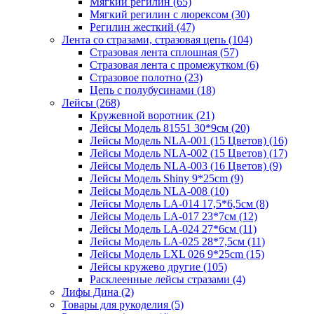
Мягкий регилин (65)
Мягкий регилин с люрексом (30)
Регилин жесткий (47)
Лента со стразами, стразовая цепь (104)
Стразовая лента сплошная (57)
Стразовая лента с промежутком (6)
Стразовое полотно (23)
Цепь с полубусинами (18)
Лейсы (268)
Кружевной воротник (21)
Лейсы Модель 81551 30*9см (20)
Лейсы Модель NLA-001 (15 Цветов) (16)
Лейсы Модель NLA-002 (15 Цветов) (17)
Лейсы Модель NLA-003 (16 Цветов) (9)
Лейсы Модель Shiny 9*25cm (9)
Лейсы Модель NLA-008 (10)
Лейсы Модель LA-014 17,5*6,5см (8)
Лейсы Модель LA-017 23*7см (12)
Лейсы Модель LA-024 27*6см (11)
Лейсы Модель LA-025 28*7,5см (11)
Лейсы Модель LXL 026 9*25cm (15)
Лейсы кружево другие (105)
Расклеенные лейсы стразами (4)
Лифы Дина (2)
Товары для рукоделия (5)