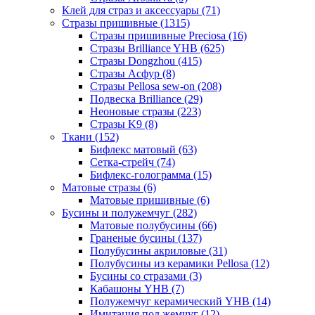
Клей для страз и аксессуары (71)
Стразы пришивные (1315)
Стразы пришивные Preciosa (16)
Стразы Brilliance YHB (625)
Стразы Dongzhou (415)
Стразы Асфур (8)
Стразы Pellosa sew-on (208)
Подвеска Brilliance (29)
Неоновые стразы (223)
Стразы K9 (8)
Ткани (152)
Бифлекс матовый (63)
Сетка-стрейч (74)
Бифлекс-голограмма (15)
Матовые стразы (6)
Матовые пришивные (6)
Бусины и полужемчуг (282)
Матовые полубусины (66)
Граненые бусины (137)
Полубусины акриловые (31)
Полубусины из керамики Pellosa (12)
Бусины со стразами (3)
Кабашоны YHB (7)
Полужемчуг керамический YHB (14)
Имитация под жемчуг (12)