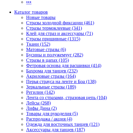
•••
Каталог товаров
Новые товары
Стразы холодной фиксации (461)
Стразы термоклеевые (341)
Клей для страз и аксессуары (71)
Стразы пришивные (1315)
Ткани (152)
Матовые стразы (6)
Бусины и полужемчуг (282)
Стразы в цапах (105)
Фетровая основа для расшивки (414)
Бахрома для танцев (232)
Акриловые стразы (164)
Перья страуса на ленте и Боа (138)
Зеркальные стразы (189)
Регилин (142)
Лента со стразами, стразовая цепь (104)
Лейсы (268)
Лифы Дина (2)
Товары для рукоделия (5)
Распродажа / акция (4)
Одежда для восточных танцев (121)
Аксессуары для танцев (187)