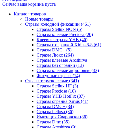
Сейчас ваша корзина пуста
Каталог товаров
Новые товары
Стразы холодной фиксации (461)
Стразы Stellux NON (5)
Стразы клеевые Preciosa (20)
Клеевые стразы YHB (46)
Стразы с огранкой Xirius 8-8 (61)
Стразы DMC+ (5)
Стразы Люкс (264)
Стразы клеевые Aroshirva
Стразы без огранки (13)
Стразы клеевые акриловые (33)
Фигурные стразы (14)
Стразы термоклеевые (341)
Стразы Stellux HF (3)
Стразы Preciosa (10)
Стразы YHB HotFix (87)
Стразы огранка Xirius (41)
Стразы DMC+ (34)
Стразы Pellosa (36)
Имитация Сваровски (86)
Стразы Dmc (35)
Стразы Aroshirva (9)