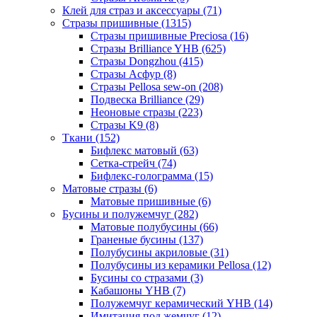
Клей для страз и аксессуары (71)
Стразы пришивные (1315)
Стразы пришивные Preciosa (16)
Стразы Brilliance YHB (625)
Стразы Dongzhou (415)
Стразы Асфур (8)
Стразы Pellosa sew-on (208)
Подвеска Brilliance (29)
Неоновые стразы (223)
Стразы K9 (8)
Ткани (152)
Бифлекс матовый (63)
Сетка-стрейч (74)
Бифлекс-голограмма (15)
Матовые стразы (6)
Матовые пришивные (6)
Бусины и полужемчуг (282)
Матовые полубусины (66)
Граненые бусины (137)
Полубусины акриловые (31)
Полубусины из керамики Pellosa (12)
Бусины со стразами (3)
Кабашоны YHB (7)
Полужемчуг керамический YHB (14)
Имитация под жемчуг (12)