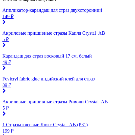
Аппликатор-карандаш для страз двухсторонний
149 ₽
Акриловые пришивные стразы Капля Crystal_AB
5 ₽
Карандаш для страз восковый 17 см, белый
49 ₽
Fevicryl fabric glue индийский клей для страз
89 ₽
Акриловые пришивные стразы Риволи Crystal_AB
5 ₽
1 Стразы клеевые Люкс Crystal_AB (P31)
199 ₽