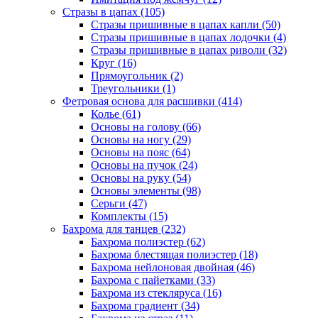
Стразы в цапах (105)
Стразы пришивные в цапах капли (50)
Стразы пришивные в цапах лодочки (4)
Стразы пришивные в цапах риволи (32)
Круг (16)
Прямоугольник (2)
Треугольники (1)
Фетровая основа для расшивки (414)
Колье (61)
Основы на голову (66)
Основы на ногу (29)
Основы на пояс (64)
Основы на пучок (24)
Основы на руку (54)
Основы элементы (98)
Серьги (47)
Комплекты (15)
Бахрома для танцев (232)
Бахрома полиэстер (62)
Бахрома блестящая полиэстер (18)
Бахрома нейлоновая двойная (46)
Бахрома с пайетками (33)
Бахрома из стекляруса (16)
Бахрома градиент (34)