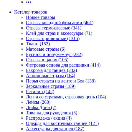
•••
Каталог товаров
Новые товары
Стразы холодной фиксации (461)
Стразы термоклеевые (341)
Клей для страз и аксессуары (71)
Стразы пришивные (1315)
Ткани (152)
Матовые стразы (6)
Бусины и полужемчуг (282)
Стразы в цапах (105)
Фетровая основа для расшивки (414)
Бахрома для танцев (232)
Акриловые стразы (164)
Перья страуса на ленте и Боа (138)
Зеркальные стразы (189)
Регилин (142)
Лента со стразами, стразовая цепь (104)
Лейсы (268)
Лифы Дина (2)
Товары для рукоделия (5)
Распродажа / акция (4)
Одежда для восточных танцев (121)
Аксессуары для танцев (187)