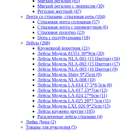
Мягкий регилин (65)
Мягкий регилин с люрексом (30)
Регилин жесткий (47)
Лента со стразами, стразовая цепь (104)
Стразовая лента сплошная (57)
Стразовая лента с промежутком (6)
Стразовое полотно (23)
Цепь с полубусинами (18)
Лейсы (268)
Кружевной воротник (21)
Лейсы Модель 81551 30*9см (20)
Лейсы Модель NLA-001 (15 Цветов) (16)
Лейсы Модель NLA-002 (15 Цветов) (17)
Лейсы Модель NLA-003 (16 Цветов) (9)
Лейсы Модель Shiny 9*25cm (9)
Лейсы Модель NLA-008 (10)
Лейсы Модель LA-014 17,5*6,5см (8)
Лейсы Модель LA-017 23*7см (12)
Лейсы Модель LA-024 27*6см (11)
Лейсы Модель LA-025 28*7,5см (11)
Лейсы Модель LXL 026 9*25cm (15)
Лейсы кружево другие (105)
Расклеенные лейсы стразами (4)
Лифы Дина (2)
Товары для рукоделия (5)