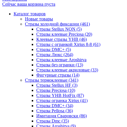
Сейчас ваша корзина пуста
Каталог товаров
Новые товары
Стразы холодной фиксации (461)
Стразы Stellux NON (5)
Стразы клеевые Preciosa (20)
Клеевые стразы YHB (46)
Стразы с огранкой Xirius 8-8 (61)
Стразы DMC+ (5)
Стразы Люкс (264)
Стразы клеевые Aroshirva
Стразы без огранки (13)
Стразы клеевые акриловые (33)
Фигурные стразы (14)
Стразы термоклеевые (341)
Стразы Stellux HF (3)
Стразы Preciosa (10)
Стразы YHB HotFix (87)
Стразы огранка Xirius (41)
Стразы DMC+ (34)
Стразы Pellosa (36)
Имитация Сваровски (86)
Стразы Dmc (35)
Стразы Aroshirva (9)