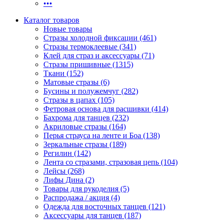
•••
Каталог товаров
Новые товары
Стразы холодной фиксации (461)
Стразы термоклеевые (341)
Клей для страз и аксессуары (71)
Стразы пришивные (1315)
Ткани (152)
Матовые стразы (6)
Бусины и полужемчуг (282)
Стразы в цапах (105)
Фетровая основа для расшивки (414)
Бахрома для танцев (232)
Акриловые стразы (164)
Перья страуса на ленте и Боа (138)
Зеркальные стразы (189)
Регилин (142)
Лента со стразами, стразовая цепь (104)
Лейсы (268)
Лифы Дина (2)
Товары для рукоделия (5)
Распродажа / акция (4)
Одежда для восточных танцев (121)
Аксессуары для танцев (187)