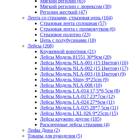
Мягкий регилин (65)
Мягкий регилин с люрексом (30)
Регилин жесткий (47)
Лента со стразами, стразовая цепь (104)
Стразовая лента сплошная (57)
Стразовая лента с промежутком (6)
Стразовое полотно (23)
Цепь с полубусинами (18)
Лейсы (268)
Кружевной воротник (21)
Лейсы Модель 81551 30*9см (20)
Лейсы Модель NLA-001 (15 Цветов) (16)
Лейсы Модель NLA-002 (15 Цветов) (17)
Лейсы Модель NLA-003 (16 Цветов) (9)
Лейсы Модель Shiny 9*25cm (9)
Лейсы Модель NLA-008 (10)
Лейсы Модель LA-014 17,5*6,5см (8)
Лейсы Модель LA-017 23*7см (12)
Лейсы Модель LA-024 27*6см (11)
Лейсы Модель LA-025 28*7,5см (11)
Лейсы Модель LXL 026 9*25cm (15)
Лейсы кружево другие (105)
Расклеенные лейсы стразами (4)
Лифы Дина (2)
Товары для рукоделия (5)