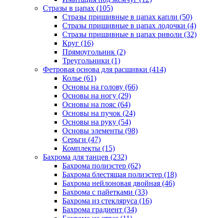
Стразы в цапах (105)
Стразы пришивные в цапах капли (50)
Стразы пришивные в цапах лодочки (4)
Стразы пришивные в цапах риволи (32)
Круг (16)
Прямоугольник (2)
Треугольники (1)
Фетровая основа для расшивки (414)
Колье (61)
Основы на голову (66)
Основы на ногу (29)
Основы на пояс (64)
Основы на пучок (24)
Основы на руку (54)
Основы элементы (98)
Серьги (47)
Комплекты (15)
Бахрома для танцев (232)
Бахрома полиэстер (62)
Бахрома блестящая полиэстер (18)
Бахрома нейлоновая двойная (46)
Бахрома с пайетками (33)
Бахрома из стекляруса (16)
Бахрома градиент (34)