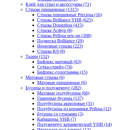
Клей для страз и аксессуары (71)
Стразы пришивные (1315)
Стразы пришивные Preciosa (16)
Стразы Brilliance YHB (625)
Стразы Dongzhou (415)
Стразы Асфур (8)
Стразы Pellosa sew-on (208)
Подвеска Brilliance (29)
Неоновые стразы (223)
Стразы K9 (8)
Ткани (152)
Бифлекс матовый (63)
Сетка-стрейч (74)
Бифлекс-голограмма (15)
Матовые стразы (6)
Матовые пришивные (6)
Бусины и полужемчуг (282)
Матовые полубусины (66)
Граненые бусины (137)
Полубусины акриловые (31)
Полубусины из керамики Pellosa (12)
Бусины со стразами (3)
Кабашоны YHB (7)
Полужемчуг керамический YHB (14)
Имитация под жемчуг (12)