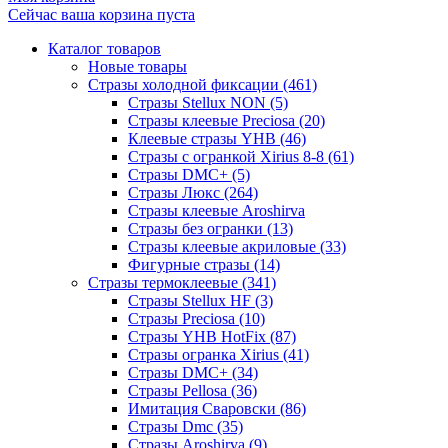
Сейчас ваша корзина пуста
Каталог товаров
Новые товары
Стразы холодной фиксации (461)
Стразы Stellux NON (5)
Стразы клеевые Preciosa (20)
Клеевые стразы YHB (46)
Стразы с огранкой Xirius 8-8 (61)
Стразы DMC+ (5)
Стразы Люкс (264)
Стразы клеевые Aroshirva
Стразы без огранки (13)
Стразы клеевые акриловые (33)
Фигурные стразы (14)
Стразы термоклеевые (341)
Стразы Stellux HF (3)
Стразы Preciosa (10)
Стразы YHB HotFix (87)
Стразы огранка Xirius (41)
Стразы DMC+ (34)
Стразы Pellosa (36)
Имитация Сваровски (86)
Стразы Dmc (35)
Стразы Aroshirva (9)