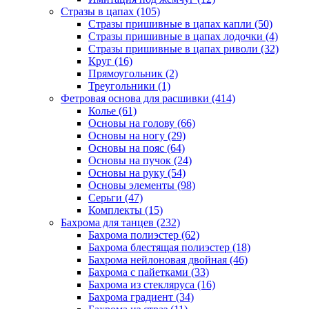
Стразы в цапах (105)
Стразы пришивные в цапах капли (50)
Стразы пришивные в цапах лодочки (4)
Стразы пришивные в цапах риволи (32)
Круг (16)
Прямоугольник (2)
Треугольники (1)
Фетровая основа для расшивки (414)
Колье (61)
Основы на голову (66)
Основы на ногу (29)
Основы на пояс (64)
Основы на пучок (24)
Основы на руку (54)
Основы элементы (98)
Серьги (47)
Комплекты (15)
Бахрома для танцев (232)
Бахрома полиэстер (62)
Бахрома блестящая полиэстер (18)
Бахрома нейлоновая двойная (46)
Бахрома с пайетками (33)
Бахрома из стекляруса (16)
Бахрома градиент (34)