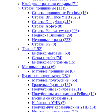
Клей для страз и аксессуары (71)
Стразы пришивные (1315)
Стразы пришивные Preciosa (16)
Стразы Brilliance YHB (625)
Стразы Dongzhou (415)
Стразы Асфур (8)
Стразы Pellosa sew-on (208)
Подвеска Brilliance (29)
Неоновые стразы (223)
Стразы K9 (8)
Ткани (152)
Бифлекс матовый (63)
Сетка-стрейч (74)
Бифлекс-голограмма (15)
Матовые стразы (6)
Матовые пришивные (6)
Бусины и полужемчуг (282)
Матовые полубусины (66)
Граненые бусины (137)
Полубусины акриловые (31)
Полубусины из керамики Pellosa (12)
Бусины со стразами (3)
Кабашоны YHB (7)
Полужемчуг керамический YHB (14)
Имитация под жемчуг (12)