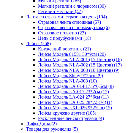
Мягкий регилин (65)
Мягкий регилин с люрексом (30)
Регилин жесткий (47)
Лента со стразами, стразовая цепь (104)
Стразовая лента сплошная (57)
Стразовая лента с промежутком (6)
Стразовое полотно (23)
Цепь с полубусинами (18)
Лейсы (268)
Кружевной воротник (21)
Лейсы Модель 81551 30*9см (20)
Лейсы Модель NLA-001 (15 Цветов) (16)
Лейсы Модель NLA-002 (15 Цветов) (17)
Лейсы Модель NLA-003 (16 Цветов) (9)
Лейсы Модель Shiny 9*25cm (9)
Лейсы Модель NLA-008 (10)
Лейсы Модель LA-014 17,5*6,5см (8)
Лейсы Модель LA-017 23*7см (12)
Лейсы Модель LA-024 27*6см (11)
Лейсы Модель LA-025 28*7,5см (11)
Лейсы Модель LXL 026 9*25cm (15)
Лейсы кружево другие (105)
Расклеенные лейсы стразами (4)
Лифы Дина (2)
Товары для рукоделия (5)