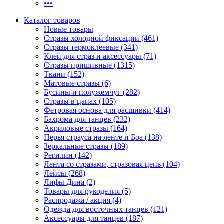
•••
Каталог товаров
Новые товары
Стразы холодной фиксации (461)
Стразы термоклеевые (341)
Клей для страз и аксессуары (71)
Стразы пришивные (1315)
Ткани (152)
Матовые стразы (6)
Бусины и полужемчуг (282)
Стразы в цапах (105)
Фетровая основа для расшивки (414)
Бахрома для танцев (232)
Акриловые стразы (164)
Перья страуса на ленте и Боа (138)
Зеркальные стразы (189)
Регилин (142)
Лента со стразами, стразовая цепь (104)
Лейсы (268)
Лифы Дина (2)
Товары для рукоделия (5)
Распродажа / акция (4)
Одежда для восточных танцев (121)
Аксессуары для танцев (187)