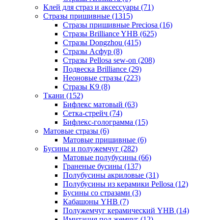
Клей для страз и аксессуары (71)
Стразы пришивные (1315)
Стразы пришивные Preciosa (16)
Стразы Brilliance YHB (625)
Стразы Dongzhou (415)
Стразы Асфур (8)
Стразы Pellosa sew-on (208)
Подвеска Brilliance (29)
Неоновые стразы (223)
Стразы K9 (8)
Ткани (152)
Бифлекс матовый (63)
Сетка-стрейч (74)
Бифлекс-голограмма (15)
Матовые стразы (6)
Матовые пришивные (6)
Бусины и полужемчуг (282)
Матовые полубусины (66)
Граненые бусины (137)
Полубусины акриловые (31)
Полубусины из керамики Pellosa (12)
Бусины со стразами (3)
Кабашоны YHB (7)
Полужемчуг керамический YHB (14)
Имитация под жемчуг (12)