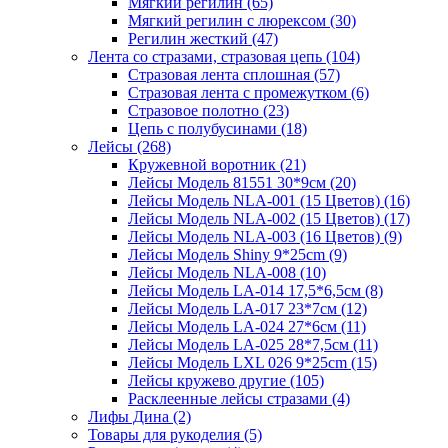
Мягкий регилин (65)
Мягкий регилин с люрексом (30)
Регилин жесткий (47)
Лента со стразами, стразовая цепь (104)
Стразовая лента сплошная (57)
Стразовая лента с промежутком (6)
Стразовое полотно (23)
Цепь с полубусинами (18)
Лейсы (268)
Кружевной воротник (21)
Лейсы Модель 81551 30*9см (20)
Лейсы Модель NLA-001 (15 Цветов) (16)
Лейсы Модель NLA-002 (15 Цветов) (17)
Лейсы Модель NLA-003 (16 Цветов) (9)
Лейсы Модель Shiny 9*25cm (9)
Лейсы Модель NLA-008 (10)
Лейсы Модель LA-014 17,5*6,5см (8)
Лейсы Модель LA-017 23*7см (12)
Лейсы Модель LA-024 27*6см (11)
Лейсы Модель LA-025 28*7,5см (11)
Лейсы Модель LXL 026 9*25cm (15)
Лейсы кружево другие (105)
Расклеенные лейсы стразами (4)
Лифы Дина (2)
Товары для рукоделия (5)