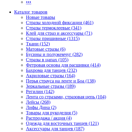
•••
Каталог товаров
Новые товары
Стразы холодной фиксации (461)
Стразы термоклеевые (341)
Клей для страз и аксессуары (71)
Стразы пришивные (1315)
Ткани (152)
Матовые стразы (6)
Бусины и полужемчуг (282)
Стразы в цапах (105)
Фетровая основа для расшивки (414)
Бахрома для танцев (232)
Акриловые стразы (164)
Перья страуса на ленте и Боа (138)
Зеркальные стразы (189)
Регилин (142)
Лента со стразами, стразовая цепь (104)
Лейсы (268)
Лифы Дина (2)
Товары для рукоделия (5)
Распродажа / акция (4)
Одежда для восточных танцев (121)
Аксессуары для танцев (187)