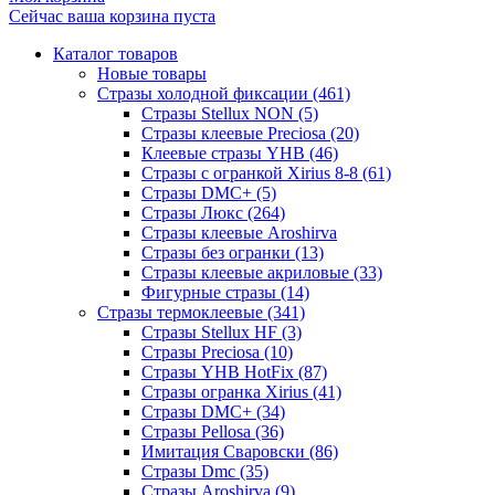
Сейчас ваша корзина пуста
Каталог товаров
Новые товары
Стразы холодной фиксации (461)
Стразы Stellux NON (5)
Стразы клеевые Preciosa (20)
Клеевые стразы YHB (46)
Стразы с огранкой Xirius 8-8 (61)
Стразы DMC+ (5)
Стразы Люкс (264)
Стразы клеевые Aroshirva
Стразы без огранки (13)
Стразы клеевые акриловые (33)
Фигурные стразы (14)
Стразы термоклеевые (341)
Стразы Stellux HF (3)
Стразы Preciosa (10)
Стразы YHB HotFix (87)
Стразы огранка Xirius (41)
Стразы DMC+ (34)
Стразы Pellosa (36)
Имитация Сваровски (86)
Стразы Dmc (35)
Стразы Aroshirva (9)