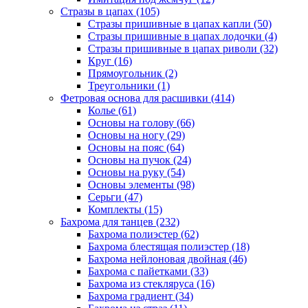
Стразы в цапах (105)
Стразы пришивные в цапах капли (50)
Стразы пришивные в цапах лодочки (4)
Стразы пришивные в цапах риволи (32)
Круг (16)
Прямоугольник (2)
Треугольники (1)
Фетровая основа для расшивки (414)
Колье (61)
Основы на голову (66)
Основы на ногу (29)
Основы на пояс (64)
Основы на пучок (24)
Основы на руку (54)
Основы элементы (98)
Серьги (47)
Комплекты (15)
Бахрома для танцев (232)
Бахрома полиэстер (62)
Бахрома блестящая полиэстер (18)
Бахрома нейлоновая двойная (46)
Бахрома с пайетками (33)
Бахрома из стекляруса (16)
Бахрома градиент (34)