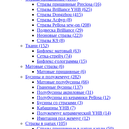
Стразы пришивные Preciosa (16)
Стразы Brilliance YHB (625)
Стразы Dongzhou (415)
Стразы Асфур (8)
Стразы Pellosa sew-on (208)
Подвеска Brilliance (29)
Неоновые стразы (223)
Стразы K9 (8)
Ткани (152)
Бифлекс матовый (63)
Сетка-стрейч (74)
Бифлекс-голограмма (15)
Матовые стразы (6)
Матовые пришивные (6)
Бусины и полужемчуг (282)
Матовые полубусины (66)
Граненые бусины (137)
Полубусины акриловые (31)
Полубусины из керамики Pellosa (12)
Бусины со стразами (3)
Кабашоны YHB (7)
Полужемчуг керамический YHB (14)
Имитация под жемчуг (12)
Стразы в цапах (105)
Стразы пришивные в цапах капли (50)