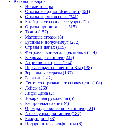
Каталог товаров
Новые товары
Стразы холодной фиксации (461)
Стразы термоклеевые (341)
Клей для страз и аксессуары (71)
Стразы пришивные (1315)
Ткани (152)
Матовые стразы (6)
Бусины и полужемчуг (282)
Стразы в цапах (105)
Фетровая основа для расшивки (414)
Бахрома для танцев (232)
Акриловые стразы (164)
Перья страуса на ленте и Боа (138)
Зеркальные стразы (189)
Регилин (142)
Лента со стразами, стразовая цепь (104)
Лейсы (268)
Лифы Дина (2)
Товары для рукоделия (5)
Распродажа / акция (4)
Одежда для восточных танцев (121)
Аксессуары для танцев (187)
Бижутерии (33)
Подарочные сертификаты (6)