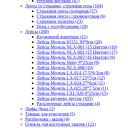
Регилин жесткий (47)
Лента со стразами, стразовая цепь (104)
Стразовая лента сплошная (57)
Стразовая лента с промежутком (6)
Стразовое полотно (23)
Цепь с полубусинами (18)
Лейсы (268)
Кружевной воротник (21)
Лейсы Модель 81551 30*9см (20)
Лейсы Модель NLA-001 (15 Цветов) (16)
Лейсы Модель NLA-002 (15 Цветов) (17)
Лейсы Модель NLA-003 (16 Цветов) (9)
Лейсы Модель Shiny 9*25cm (9)
Лейсы Модель NLA-008 (10)
Лейсы Модель LA-014 17,5*6,5см (8)
Лейсы Модель LA-017 23*7см (12)
Лейсы Модель LA-024 27*6см (11)
Лейсы Модель LA-025 28*7,5см (11)
Лейсы Модель LXL 026 9*25cm (15)
Лейсы кружево другие (105)
Расклеенные лейсы стразами (4)
Лифы Дина (2)
Товары для рукоделия (5)
Распродажа / акция (4)
Одежда для восточных танцев (121)