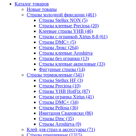
Каталог товаров
Новые товары
Стразы холодной фиксации (461)
Стразы Stellux NON (5)
Стразы клеевые Preciosa (20)
Клеевые стразы YHB (46)
Стразы с огранкой Xirius 8-8 (61)
Стразы DMC+ (5)
Стразы Люкс (264)
Стразы клеевые Aroshirva
Стразы без огранки (13)
Стразы клеевые акриловые (33)
Фигурные стразы (14)
Стразы термоклеевые (341)
Стразы Stellux HF (3)
Стразы Preciosa (10)
Стразы YHB HotFix (87)
Стразы огранка Xirius (41)
Стразы DMC+ (34)
Стразы Pellosa (36)
Имитация Сваровски (86)
Стразы Dmc (35)
Стразы Aroshirva (9)
Клей для страз и аксессуары (71)
Стразы пришивные (1315)