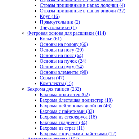
Стразы пришивные в цапах лодочки (4)
Стразы пришивные в цапах риволи (32)
Круг (16)
Прямоугольник (2)
Треугольники (1)
Фетровая основа для расшивки (414)
Колье (61)
Основы на голову (66)
Основы на ногу (29)
Основы на пояс (64)
Основы на пучок (24)
Основы на руку (54)
Основы элементы (98)
Серьги (47)
Комплекты (15)
Бахрома для танцев (232)
Бахрома полиэстер (62)
Бахрома блестящая полиэстер (18)
Бахрома нейлоновая двойная (46)
Бахрома с пайетками (33)
Бахрома из стекляруса (16)
Бахрома градиент (34)
Бахрома из страз (11)
Бахрома с круглыми пайетками (12)