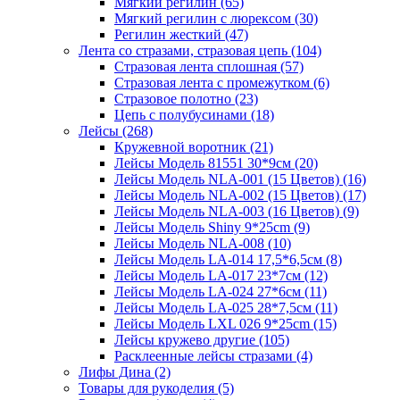
Мягкий регилин (65)
Мягкий регилин с люрексом (30)
Регилин жесткий (47)
Лента со стразами, стразовая цепь (104)
Стразовая лента сплошная (57)
Стразовая лента с промежутком (6)
Стразовое полотно (23)
Цепь с полубусинами (18)
Лейсы (268)
Кружевной воротник (21)
Лейсы Модель 81551 30*9см (20)
Лейсы Модель NLA-001 (15 Цветов) (16)
Лейсы Модель NLA-002 (15 Цветов) (17)
Лейсы Модель NLA-003 (16 Цветов) (9)
Лейсы Модель Shiny 9*25cm (9)
Лейсы Модель NLA-008 (10)
Лейсы Модель LA-014 17,5*6,5см (8)
Лейсы Модель LA-017 23*7см (12)
Лейсы Модель LA-024 27*6см (11)
Лейсы Модель LA-025 28*7,5см (11)
Лейсы Модель LXL 026 9*25cm (15)
Лейсы кружево другие (105)
Расклеенные лейсы стразами (4)
Лифы Дина (2)
Товары для рукоделия (5)