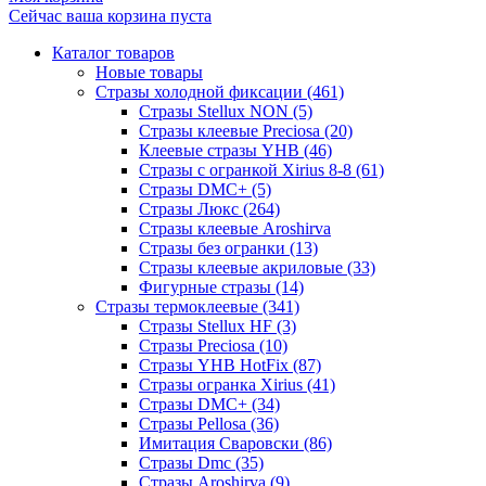
Сейчас ваша корзина пуста
Каталог товаров
Новые товары
Стразы холодной фиксации (461)
Стразы Stellux NON (5)
Стразы клеевые Preciosa (20)
Клеевые стразы YHB (46)
Стразы с огранкой Xirius 8-8 (61)
Стразы DMC+ (5)
Стразы Люкс (264)
Стразы клеевые Aroshirva
Стразы без огранки (13)
Стразы клеевые акриловые (33)
Фигурные стразы (14)
Стразы термоклеевые (341)
Стразы Stellux HF (3)
Стразы Preciosa (10)
Стразы YHB HotFix (87)
Стразы огранка Xirius (41)
Стразы DMC+ (34)
Стразы Pellosa (36)
Имитация Сваровски (86)
Стразы Dmc (35)
Стразы Aroshirva (9)