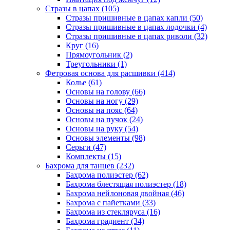
Стразы в цапах (105)
Стразы пришивные в цапах капли (50)
Стразы пришивные в цапах лодочки (4)
Стразы пришивные в цапах риволи (32)
Круг (16)
Прямоугольник (2)
Треугольники (1)
Фетровая основа для расшивки (414)
Колье (61)
Основы на голову (66)
Основы на ногу (29)
Основы на пояс (64)
Основы на пучок (24)
Основы на руку (54)
Основы элементы (98)
Серьги (47)
Комплекты (15)
Бахрома для танцев (232)
Бахрома полиэстер (62)
Бахрома блестящая полиэстер (18)
Бахрома нейлоновая двойная (46)
Бахрома с пайетками (33)
Бахрома из стекляруса (16)
Бахрома градиент (34)