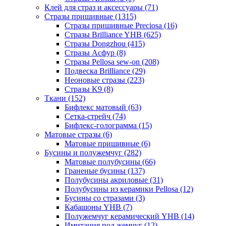
Клей для страз и аксессуары (71)
Стразы пришивные (1315)
Стразы пришивные Preciosa (16)
Стразы Brilliance YHB (625)
Стразы Dongzhou (415)
Стразы Асфур (8)
Стразы Pellosa sew-on (208)
Подвеска Brilliance (29)
Неоновые стразы (223)
Стразы K9 (8)
Ткани (152)
Бифлекс матовый (63)
Сетка-стрейч (74)
Бифлекс-голограмма (15)
Матовые стразы (6)
Матовые пришивные (6)
Бусины и полужемчуг (282)
Матовые полубусины (66)
Граненые бусины (137)
Полубусины акриловые (31)
Полубусины из керамики Pellosa (12)
Бусины со стразами (3)
Кабашоны YHB (7)
Полужемчуг керамический YHB (14)
Имитация под жемчуг (12)