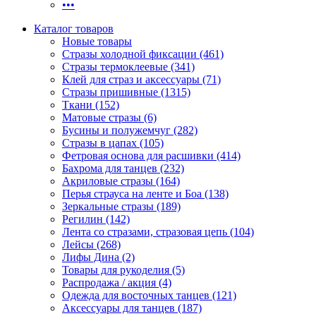
•••
Каталог товаров
Новые товары
Стразы холодной фиксации (461)
Стразы термоклеевые (341)
Клей для страз и аксессуары (71)
Стразы пришивные (1315)
Ткани (152)
Матовые стразы (6)
Бусины и полужемчуг (282)
Стразы в цапах (105)
Фетровая основа для расшивки (414)
Бахрома для танцев (232)
Акриловые стразы (164)
Перья страуса на ленте и Боа (138)
Зеркальные стразы (189)
Регилин (142)
Лента со стразами, стразовая цепь (104)
Лейсы (268)
Лифы Дина (2)
Товары для рукоделия (5)
Распродажа / акция (4)
Одежда для восточных танцев (121)
Аксессуары для танцев (187)