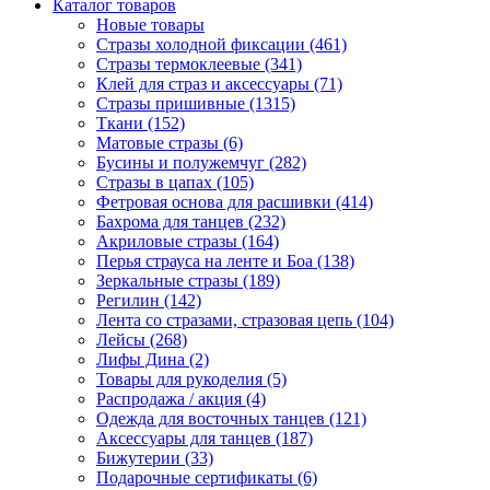
Каталог товаров
Новые товары
Стразы холодной фиксации (461)
Стразы термоклеевые (341)
Клей для страз и аксессуары (71)
Стразы пришивные (1315)
Ткани (152)
Матовые стразы (6)
Бусины и полужемчуг (282)
Стразы в цапах (105)
Фетровая основа для расшивки (414)
Бахрома для танцев (232)
Акриловые стразы (164)
Перья страуса на ленте и Боа (138)
Зеркальные стразы (189)
Регилин (142)
Лента со стразами, стразовая цепь (104)
Лейсы (268)
Лифы Дина (2)
Товары для рукоделия (5)
Распродажа / акция (4)
Одежда для восточных танцев (121)
Аксессуары для танцев (187)
Бижутерии (33)
Подарочные сертификаты (6)