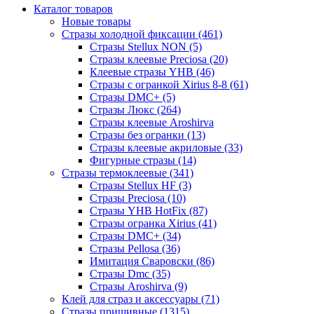
Каталог товаров
Новые товары
Стразы холодной фиксации (461)
Стразы Stellux NON (5)
Стразы клеевые Preciosa (20)
Клеевые стразы YHB (46)
Стразы с огранкой Xirius 8-8 (61)
Стразы DMC+ (5)
Стразы Люкс (264)
Стразы клеевые Aroshirva
Стразы без огранки (13)
Стразы клеевые акриловые (33)
Фигурные стразы (14)
Стразы термоклеевые (341)
Стразы Stellux HF (3)
Стразы Preciosa (10)
Стразы YHB HotFix (87)
Стразы огранка Xirius (41)
Стразы DMC+ (34)
Стразы Pellosa (36)
Имитация Сваровски (86)
Стразы Dmc (35)
Стразы Aroshirva (9)
Клей для страз и аксессуары (71)
Стразы пришивные (1315)