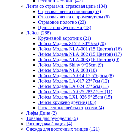
Регилин жесткий (47)
Лента со стразами, стразовая цепь (104)
Стразовая лента сплошная (57)
Стразовая лента с промежутком (6)
Стразовое полотно (23)
Цепь с полубусинами (18)
Лейсы (268)
Кружевной воротник (21)
Лейсы Модель 81551 30*9см (20)
Лейсы Модель NLA-001 (15 Цветов) (16)
Лейсы Модель NLA-002 (15 Цветов) (17)
Лейсы Модель NLA-003 (16 Цветов) (9)
Лейсы Модель Shiny 9*25cm (9)
Лейсы Модель NLA-008 (10)
Лейсы Модель LA-014 17,5*6,5см (8)
Лейсы Модель LA-017 23*7см (12)
Лейсы Модель LA-024 27*6см (11)
Лейсы Модель LA-025 28*7,5см (11)
Лейсы Модель LXL 026 9*25cm (15)
Лейсы кружево другие (105)
Расклеенные лейсы стразами (4)
Лифы Дина (2)
Товары для рукоделия (5)
Распродажа / акция (4)
Одежда для восточных танцев (121)