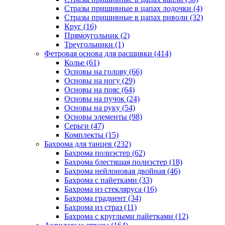
Стразы пришивные в цапах лодочки (4)
Стразы пришивные в цапах риволи (32)
Круг (16)
Прямоугольник (2)
Треугольники (1)
Фетровая основа для расшивки (414)
Колье (61)
Основы на голову (66)
Основы на ногу (29)
Основы на пояс (64)
Основы на пучок (24)
Основы на руку (54)
Основы элементы (98)
Серьги (47)
Комплекты (15)
Бахрома для танцев (232)
Бахрома полиэстер (62)
Бахрома блестящая полиэстер (18)
Бахрома нейлоновая двойная (46)
Бахрома с пайетками (33)
Бахрома из стекляруса (16)
Бахрома градиент (34)
Бахрома из страз (11)
Бахрома с круглыми пайетками (12)