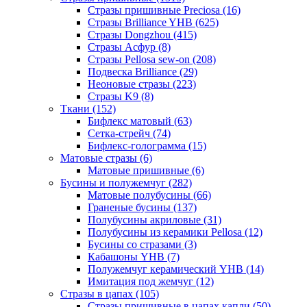
Стразы пришивные Preciosa (16)
Стразы Brilliance YHB (625)
Стразы Dongzhou (415)
Стразы Асфур (8)
Стразы Pellosa sew-on (208)
Подвеска Brilliance (29)
Неоновые стразы (223)
Стразы K9 (8)
Ткани (152)
Бифлекс матовый (63)
Сетка-стрейч (74)
Бифлекс-голограмма (15)
Матовые стразы (6)
Матовые пришивные (6)
Бусины и полужемчуг (282)
Матовые полубусины (66)
Граненые бусины (137)
Полубусины акриловые (31)
Полубусины из керамики Pellosa (12)
Бусины со стразами (3)
Кабашоны YHB (7)
Полужемчуг керамический YHB (14)
Имитация под жемчуг (12)
Стразы в цапах (105)
Стразы пришивные в цапах капли (50)