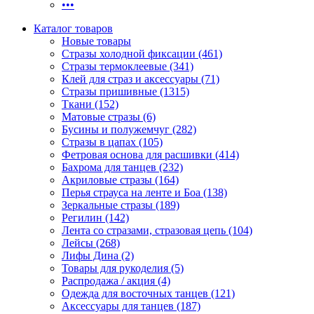
•••
Каталог товаров
Новые товары
Стразы холодной фиксации (461)
Стразы термоклеевые (341)
Клей для страз и аксессуары (71)
Стразы пришивные (1315)
Ткани (152)
Матовые стразы (6)
Бусины и полужемчуг (282)
Стразы в цапах (105)
Фетровая основа для расшивки (414)
Бахрома для танцев (232)
Акриловые стразы (164)
Перья страуса на ленте и Боа (138)
Зеркальные стразы (189)
Регилин (142)
Лента со стразами, стразовая цепь (104)
Лейсы (268)
Лифы Дина (2)
Товары для рукоделия (5)
Распродажа / акция (4)
Одежда для восточных танцев (121)
Аксессуары для танцев (187)