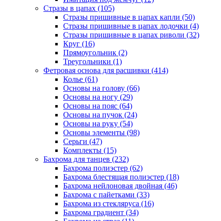
Стразы в цапах (105)
Стразы пришивные в цапах капли (50)
Стразы пришивные в цапах лодочки (4)
Стразы пришивные в цапах риволи (32)
Круг (16)
Прямоугольник (2)
Треугольники (1)
Фетровая основа для расшивки (414)
Колье (61)
Основы на голову (66)
Основы на ногу (29)
Основы на пояс (64)
Основы на пучок (24)
Основы на руку (54)
Основы элементы (98)
Серьги (47)
Комплекты (15)
Бахрома для танцев (232)
Бахрома полиэстер (62)
Бахрома блестящая полиэстер (18)
Бахрома нейлоновая двойная (46)
Бахрома с пайетками (33)
Бахрома из стекляруса (16)
Бахрома градиент (34)