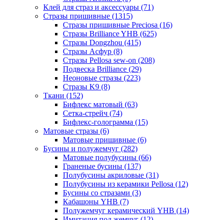
Клей для страз и аксессуары (71)
Стразы пришивные (1315)
Стразы пришивные Preciosa (16)
Стразы Brilliance YHB (625)
Стразы Dongzhou (415)
Стразы Асфур (8)
Стразы Pellosa sew-on (208)
Подвеска Brilliance (29)
Неоновые стразы (223)
Стразы K9 (8)
Ткани (152)
Бифлекс матовый (63)
Сетка-стрейч (74)
Бифлекс-голограмма (15)
Матовые стразы (6)
Матовые пришивные (6)
Бусины и полужемчуг (282)
Матовые полубусины (66)
Граненые бусины (137)
Полубусины акриловые (31)
Полубусины из керамики Pellosa (12)
Бусины со стразами (3)
Кабашоны YHB (7)
Полужемчуг керамический YHB (14)
Имитация под жемчуг (12)