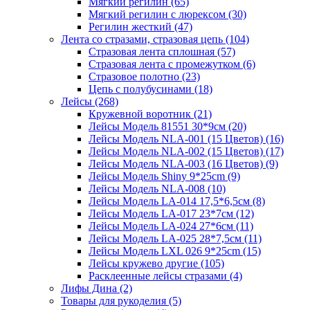
Мягкий регилин (65)
Мягкий регилин с люрексом (30)
Регилин жесткий (47)
Лента со стразами, стразовая цепь (104)
Стразовая лента сплошная (57)
Стразовая лента с промежутком (6)
Стразовое полотно (23)
Цепь с полубусинами (18)
Лейсы (268)
Кружевной воротник (21)
Лейсы Модель 81551 30*9см (20)
Лейсы Модель NLA-001 (15 Цветов) (16)
Лейсы Модель NLA-002 (15 Цветов) (17)
Лейсы Модель NLA-003 (16 Цветов) (9)
Лейсы Модель Shiny 9*25cm (9)
Лейсы Модель NLA-008 (10)
Лейсы Модель LA-014 17,5*6,5см (8)
Лейсы Модель LA-017 23*7см (12)
Лейсы Модель LA-024 27*6см (11)
Лейсы Модель LA-025 28*7,5см (11)
Лейсы Модель LXL 026 9*25cm (15)
Лейсы кружево другие (105)
Расклеенные лейсы стразами (4)
Лифы Дина (2)
Товары для рукоделия (5)