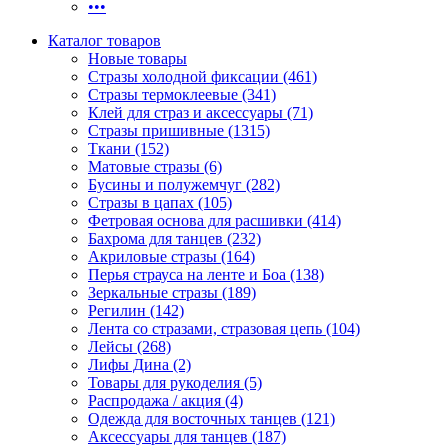
•••
Каталог товаров
Новые товары
Стразы холодной фиксации (461)
Стразы термоклеевые (341)
Клей для страз и аксессуары (71)
Стразы пришивные (1315)
Ткани (152)
Матовые стразы (6)
Бусины и полужемчуг (282)
Стразы в цапах (105)
Фетровая основа для расшивки (414)
Бахрома для танцев (232)
Акриловые стразы (164)
Перья страуса на ленте и Боа (138)
Зеркальные стразы (189)
Регилин (142)
Лента со стразами, стразовая цепь (104)
Лейсы (268)
Лифы Дина (2)
Товары для рукоделия (5)
Распродажа / акция (4)
Одежда для восточных танцев (121)
Аксессуары для танцев (187)