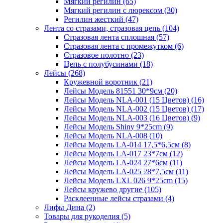
Мягкий регилин (65)
Мягкий регилин с люрексом (30)
Регилин жесткий (47)
Лента со стразами, стразовая цепь (104)
Стразовая лента сплошная (57)
Стразовая лента с промежутком (6)
Стразовое полотно (23)
Цепь с полубусинами (18)
Лейсы (268)
Кружевной воротник (21)
Лейсы Модель 81551 30*9см (20)
Лейсы Модель NLA-001 (15 Цветов) (16)
Лейсы Модель NLA-002 (15 Цветов) (17)
Лейсы Модель NLA-003 (16 Цветов) (9)
Лейсы Модель Shiny 9*25cm (9)
Лейсы Модель NLA-008 (10)
Лейсы Модель LA-014 17,5*6,5см (8)
Лейсы Модель LA-017 23*7см (12)
Лейсы Модель LA-024 27*6см (11)
Лейсы Модель LA-025 28*7,5см (11)
Лейсы Модель LXL 026 9*25cm (15)
Лейсы кружево другие (105)
Расклеенные лейсы стразами (4)
Лифы Дина (2)
Товары для рукоделия (5)