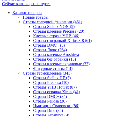
Сейчас ваша корзина пуста
Каталог товаров
Новые товары
Стразы холодной фиксации (461)
Стразы Stellux NON (5)
Стразы клеевые Preciosa (20)
Клеевые стразы YHB (46)
Стразы с огранкой Xirius 8-8 (61)
Стразы DMC+ (5)
Стразы Люкс (264)
Стразы клеевые Aroshirva
Стразы без огранки (13)
Стразы клеевые акриловые (33)
Фигурные стразы (14)
Стразы термоклеевые (341)
Стразы Stellux HF (3)
Стразы Preciosa (10)
Стразы YHB HotFix (87)
Стразы огранка Xirius (41)
Стразы DMC+ (34)
Стразы Pellosa (36)
Имитация Сваровски (86)
Стразы Dmc (35)
Стразы Aroshirva (9)