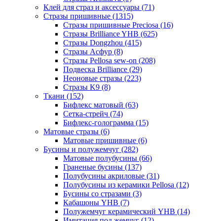
Клей для страз и аксессуары (71)
Стразы пришивные (1315)
Стразы пришивные Preciosa (16)
Стразы Brilliance YHB (625)
Стразы Dongzhou (415)
Стразы Асфур (8)
Стразы Pellosa sew-on (208)
Подвеска Brilliance (29)
Неоновые стразы (223)
Стразы K9 (8)
Ткани (152)
Бифлекс матовый (63)
Сетка-стрейч (74)
Бифлекс-голограмма (15)
Матовые стразы (6)
Матовые пришивные (6)
Бусины и полужемчуг (282)
Матовые полубусины (66)
Граненые бусины (137)
Полубусины акриловые (31)
Полубусины из керамики Pellosa (12)
Бусины со стразами (3)
Кабашоны YHB (7)
Полужемчуг керамический YHB (14)
Имитация под жемчуг (12)