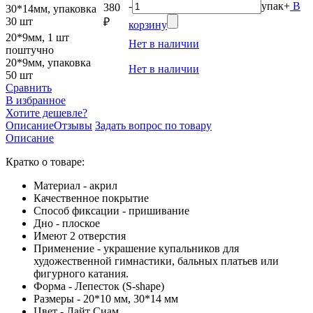
-
упак
+
В
380
30*14мм, упаковка
30 шт
₽
корзину
20*9мм, 1 шт
Нет в наличии
поштучно
20*9мм, упаковка
Нет в наличии
50 шт
Сравнить
В избранное
Хотите дешевле?
Описание
Отзывы
Задать вопрос по товару
Описание
Кратко о товаре:
Материал - акрил
Качественное покрытие
Способ фиксации - пришивание
Дно - плоское
Имеют 2 отверстия
Применение - украшение купальников для
художественной гимнастики, бальных платьев или
фигурного катания.
Форма - Лепесток (S-shape)
Размеры - 20*10 мм, 30*14 мм
Цвет - Лайт Сиам