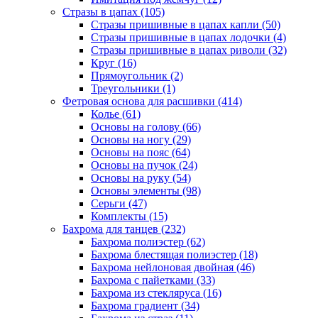
Стразы в цапах (105)
Стразы пришивные в цапах капли (50)
Стразы пришивные в цапах лодочки (4)
Стразы пришивные в цапах риволи (32)
Круг (16)
Прямоугольник (2)
Треугольники (1)
Фетровая основа для расшивки (414)
Колье (61)
Основы на голову (66)
Основы на ногу (29)
Основы на пояс (64)
Основы на пучок (24)
Основы на руку (54)
Основы элементы (98)
Серьги (47)
Комплекты (15)
Бахрома для танцев (232)
Бахрома полиэстер (62)
Бахрома блестящая полиэстер (18)
Бахрома нейлоновая двойная (46)
Бахрома с пайетками (33)
Бахрома из стекляруса (16)
Бахрома градиент (34)