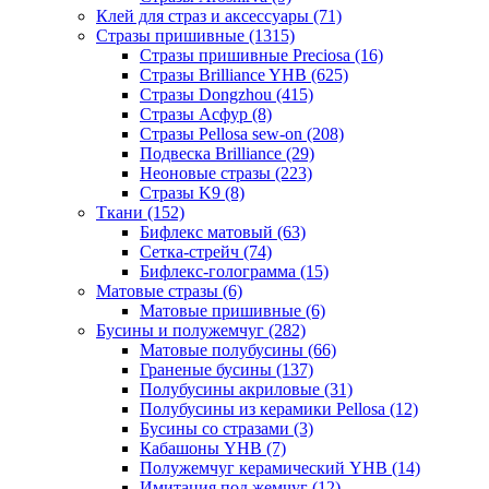
Клей для страз и аксессуары (71)
Стразы пришивные (1315)
Стразы пришивные Preciosa (16)
Стразы Brilliance YHB (625)
Стразы Dongzhou (415)
Стразы Асфур (8)
Стразы Pellosa sew-on (208)
Подвеска Brilliance (29)
Неоновые стразы (223)
Стразы K9 (8)
Ткани (152)
Бифлекс матовый (63)
Сетка-стрейч (74)
Бифлекс-голограмма (15)
Матовые стразы (6)
Матовые пришивные (6)
Бусины и полужемчуг (282)
Матовые полубусины (66)
Граненые бусины (137)
Полубусины акриловые (31)
Полубусины из керамики Pellosa (12)
Бусины со стразами (3)
Кабашоны YHB (7)
Полужемчуг керамический YHB (14)
Имитация под жемчуг (12)