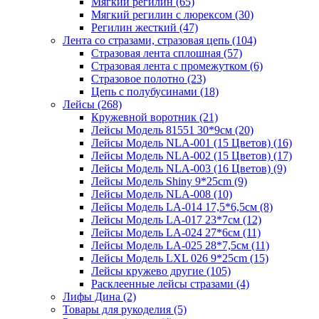
Мягкий регилин (65)
Мягкий регилин с люрексом (30)
Регилин жесткий (47)
Лента со стразами, стразовая цепь (104)
Стразовая лента сплошная (57)
Стразовая лента с промежутком (6)
Стразовое полотно (23)
Цепь с полубусинами (18)
Лейсы (268)
Кружевной воротник (21)
Лейсы Модель 81551 30*9см (20)
Лейсы Модель NLA-001 (15 Цветов) (16)
Лейсы Модель NLA-002 (15 Цветов) (17)
Лейсы Модель NLA-003 (16 Цветов) (9)
Лейсы Модель Shiny 9*25cm (9)
Лейсы Модель NLA-008 (10)
Лейсы Модель LA-014 17,5*6,5см (8)
Лейсы Модель LA-017 23*7см (12)
Лейсы Модель LA-024 27*6см (11)
Лейсы Модель LA-025 28*7,5см (11)
Лейсы Модель LXL 026 9*25cm (15)
Лейсы кружево другие (105)
Расклеенные лейсы стразами (4)
Лифы Дина (2)
Товары для рукоделия (5)