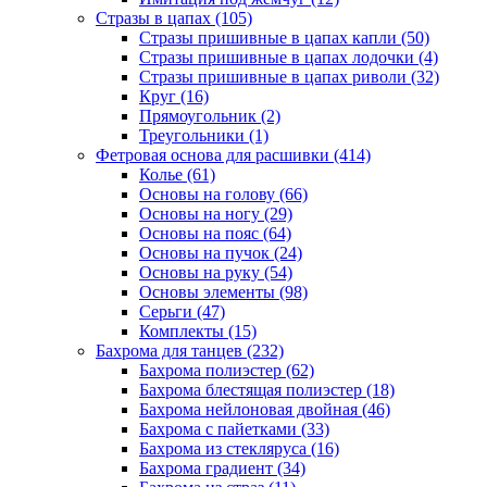
Стразы в цапах (105)
Стразы пришивные в цапах капли (50)
Стразы пришивные в цапах лодочки (4)
Стразы пришивные в цапах риволи (32)
Круг (16)
Прямоугольник (2)
Треугольники (1)
Фетровая основа для расшивки (414)
Колье (61)
Основы на голову (66)
Основы на ногу (29)
Основы на пояс (64)
Основы на пучок (24)
Основы на руку (54)
Основы элементы (98)
Серьги (47)
Комплекты (15)
Бахрома для танцев (232)
Бахрома полиэстер (62)
Бахрома блестящая полиэстер (18)
Бахрома нейлоновая двойная (46)
Бахрома с пайетками (33)
Бахрома из стекляруса (16)
Бахрома градиент (34)