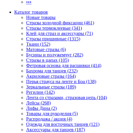
•••
Каталог товаров
Новые товары
Стразы холодной фиксации (461)
Стразы термоклеевые (341)
Клей для страз и аксессуары (71)
Стразы пришивные (1315)
Ткани (152)
Матовые стразы (6)
Бусины и полужемчуг (282)
Стразы в цапах (105)
Фетровая основа для расшивки (414)
Бахрома для танцев (232)
Акриловые стразы (164)
Перья страуса на ленте и Боа (138)
Зеркальные стразы (189)
Регилин (142)
Лента со стразами, стразовая цепь (104)
Лейсы (268)
Лифы Дина (2)
Товары для рукоделия (5)
Распродажа / акция (4)
Одежда для восточных танцев (121)
Аксессуары для танцев (187)