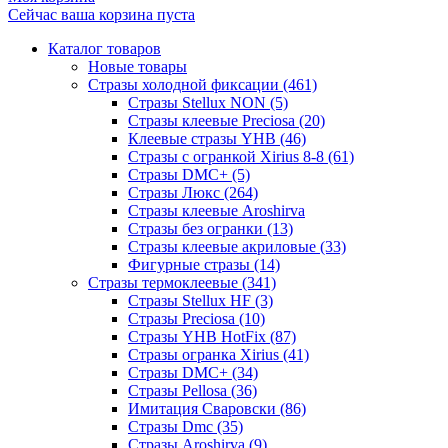
Сейчас ваша корзина пуста
Каталог товаров
Новые товары
Стразы холодной фиксации (461)
Стразы Stellux NON (5)
Стразы клеевые Preciosa (20)
Клеевые стразы YHB (46)
Стразы с огранкой Xirius 8-8 (61)
Стразы DMC+ (5)
Стразы Люкс (264)
Стразы клеевые Aroshirva
Стразы без огранки (13)
Стразы клеевые акриловые (33)
Фигурные стразы (14)
Стразы термоклеевые (341)
Стразы Stellux HF (3)
Стразы Preciosa (10)
Стразы YHB HotFix (87)
Стразы огранка Xirius (41)
Стразы DMC+ (34)
Стразы Pellosa (36)
Имитация Сваровски (86)
Стразы Dmc (35)
Стразы Aroshirva (9)