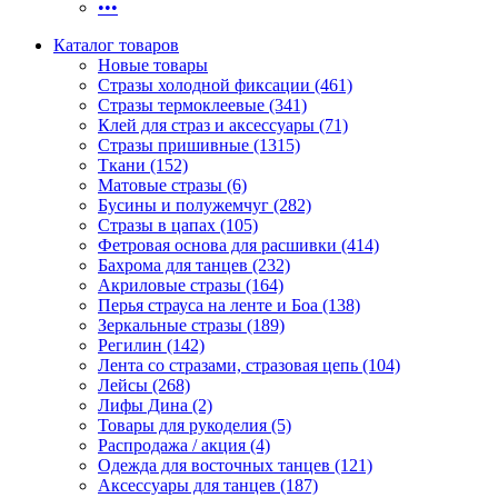
•••
Каталог товаров
Новые товары
Стразы холодной фиксации (461)
Стразы термоклеевые (341)
Клей для страз и аксессуары (71)
Стразы пришивные (1315)
Ткани (152)
Матовые стразы (6)
Бусины и полужемчуг (282)
Стразы в цапах (105)
Фетровая основа для расшивки (414)
Бахрома для танцев (232)
Акриловые стразы (164)
Перья страуса на ленте и Боа (138)
Зеркальные стразы (189)
Регилин (142)
Лента со стразами, стразовая цепь (104)
Лейсы (268)
Лифы Дина (2)
Товары для рукоделия (5)
Распродажа / акция (4)
Одежда для восточных танцев (121)
Аксессуары для танцев (187)