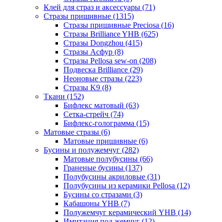
Клей для страз и аксессуары (71)
Стразы пришивные (1315)
Стразы пришивные Preciosa (16)
Стразы Brilliance YHB (625)
Стразы Dongzhou (415)
Стразы Асфур (8)
Стразы Pellosa sew-on (208)
Подвеска Brilliance (29)
Неоновые стразы (223)
Стразы K9 (8)
Ткани (152)
Бифлекс матовый (63)
Сетка-стрейч (74)
Бифлекс-голограмма (15)
Матовые стразы (6)
Матовые пришивные (6)
Бусины и полужемчуг (282)
Матовые полубусины (66)
Граненые бусины (137)
Полубусины акриловые (31)
Полубусины из керамики Pellosa (12)
Бусины со стразами (3)
Кабашоны YHB (7)
Полужемчуг керамический YHB (14)
Имитация под жемчуг (12)