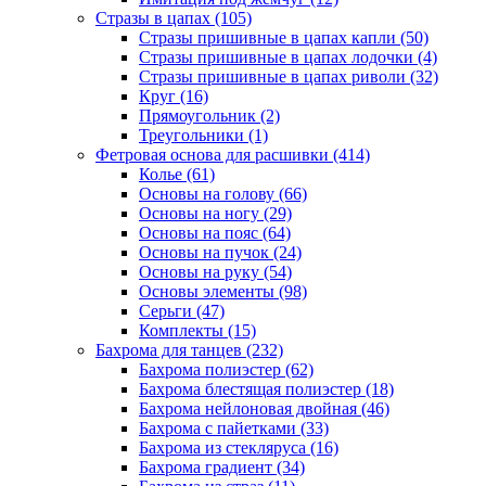
Стразы в цапах (105)
Стразы пришивные в цапах капли (50)
Стразы пришивные в цапах лодочки (4)
Стразы пришивные в цапах риволи (32)
Круг (16)
Прямоугольник (2)
Треугольники (1)
Фетровая основа для расшивки (414)
Колье (61)
Основы на голову (66)
Основы на ногу (29)
Основы на пояс (64)
Основы на пучок (24)
Основы на руку (54)
Основы элементы (98)
Серьги (47)
Комплекты (15)
Бахрома для танцев (232)
Бахрома полиэстер (62)
Бахрома блестящая полиэстер (18)
Бахрома нейлоновая двойная (46)
Бахрома с пайетками (33)
Бахрома из стекляруса (16)
Бахрома градиент (34)