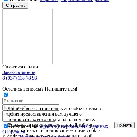
Связаться с нами:
Заказать звонок
8 (937) 118 78 93
Остались вопросы? Напишите нам!
Данный веб-сайт использует cookie-файлы в
целях предоставления вам лучшего
пользовательского опыта на нашем сайте.
Продолжая использовать данный сайт, вы
Принять
Я согласен на
обработку персональных данных
соглашаетесь с использованием нами cookie-
Отправить
файлов. Для получения дополнительной