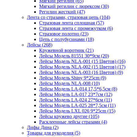
Мягкий регилин (65)
Мягкий регилин с люрексом (30)
Регилин жесткий (47)
Лента со стразами, стразовая цепь (104)
Стразовая лента сплошная (57)
Стразовая лента с промежутком (6)
Стразовое полотно (23)
Цепь с полубусинами (18)
Лейсы (268)
Кружевной воротник (21)
Лейсы Модель 81551 30*9см (20)
Лейсы Модель NLA-001 (15 Цветов) (16)
Лейсы Модель NLA-002 (15 Цветов) (17)
Лейсы Модель NLA-003 (16 Цветов) (9)
Лейсы Модель Shiny 9*25cm (9)
Лейсы Модель NLA-008 (10)
Лейсы Модель LA-014 17,5*6,5см (8)
Лейсы Модель LA-017 23*7см (12)
Лейсы Модель LA-024 27*6см (11)
Лейсы Модель LA-025 28*7,5см (11)
Лейсы Модель LXL 026 9*25cm (15)
Лейсы кружево другие (105)
Расклеенные лейсы стразами (4)
Лифы Дина (2)
Товары для рукоделия (5)