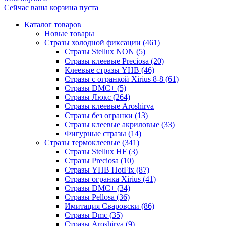
Сейчас ваша корзина пуста
Каталог товаров
Новые товары
Стразы холодной фиксации (461)
Стразы Stellux NON (5)
Стразы клеевые Preciosa (20)
Клеевые стразы YHB (46)
Стразы с огранкой Xirius 8-8 (61)
Стразы DMC+ (5)
Стразы Люкс (264)
Стразы клеевые Aroshirva
Стразы без огранки (13)
Стразы клеевые акриловые (33)
Фигурные стразы (14)
Стразы термоклеевые (341)
Стразы Stellux HF (3)
Стразы Preciosa (10)
Стразы YHB HotFix (87)
Стразы огранка Xirius (41)
Стразы DMC+ (34)
Стразы Pellosa (36)
Имитация Сваровски (86)
Стразы Dmc (35)
Стразы Aroshirva (9)