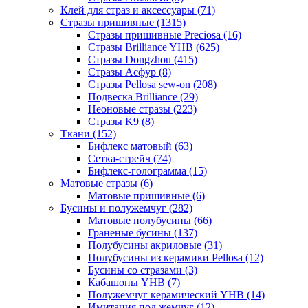
Клей для страз и аксессуары (71)
Стразы пришивные (1315)
Стразы пришивные Preciosa (16)
Стразы Brilliance YHB (625)
Стразы Dongzhou (415)
Стразы Асфур (8)
Стразы Pellosa sew-on (208)
Подвеска Brilliance (29)
Неоновые стразы (223)
Стразы K9 (8)
Ткани (152)
Бифлекс матовый (63)
Сетка-стрейч (74)
Бифлекс-голограмма (15)
Матовые стразы (6)
Матовые пришивные (6)
Бусины и полужемчуг (282)
Матовые полубусины (66)
Граненые бусины (137)
Полубусины акриловые (31)
Полубусины из керамики Pellosa (12)
Бусины со стразами (3)
Кабашоны YHB (7)
Полужемчуг керамический YHB (14)
Имитация под жемчуг (12)