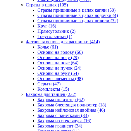
Стразы в цапах (105)
Стразы пришивные в цапах капли (50)
Стразы пришивные в цапах лодочки (4)
Стразы пришивные в цапах риволи (32)
Круг (16)
Прямоугольник (2)
Треугольники (1)
Фетровая основа для расшивки (414)
Колье (61)
Основы на голову (66)
Основы на ногу (29)
Основы на пояс (64)
Основы на пучок (24)
Основы на руку (54)
Основы элементы (98)
Серьги (47)
Комплекты (15)
Бахрома для танцев (232)
Бахрома полиэстер (62)
Бахрома блестящая полиэстер (18)
Бахрома нейлоновая двойная (46)
Бахрома с пайетками (33)
Бахрома из стекляруса (16)
Бахрома градиент (34)