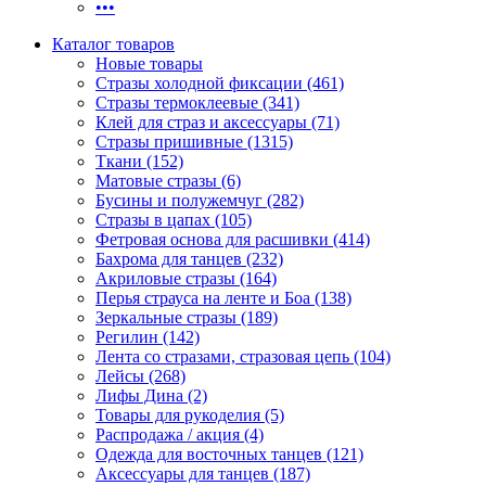
•••
Каталог товаров
Новые товары
Стразы холодной фиксации (461)
Стразы термоклеевые (341)
Клей для страз и аксессуары (71)
Стразы пришивные (1315)
Ткани (152)
Матовые стразы (6)
Бусины и полужемчуг (282)
Стразы в цапах (105)
Фетровая основа для расшивки (414)
Бахрома для танцев (232)
Акриловые стразы (164)
Перья страуса на ленте и Боа (138)
Зеркальные стразы (189)
Регилин (142)
Лента со стразами, стразовая цепь (104)
Лейсы (268)
Лифы Дина (2)
Товары для рукоделия (5)
Распродажа / акция (4)
Одежда для восточных танцев (121)
Аксессуары для танцев (187)