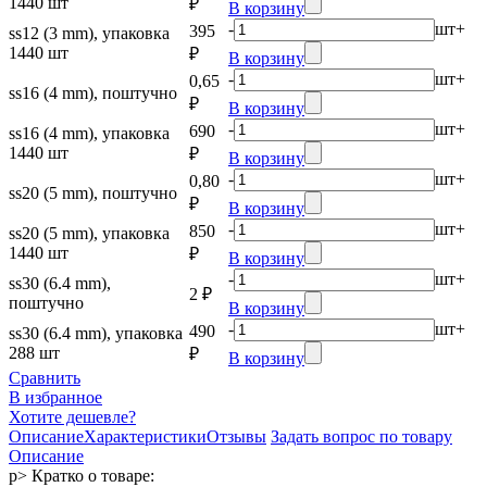
1440 шт
₽
В корзину
-
шт
+
395
ss12 (3 mm), упаковка
1440 шт
₽
В корзину
-
шт
+
0,65
ss16 (4 mm), поштучно
₽
В корзину
-
шт
+
690
ss16 (4 mm), упаковка
1440 шт
₽
В корзину
-
шт
+
0,80
ss20 (5 mm), поштучно
₽
В корзину
-
шт
+
850
ss20 (5 mm), упаковка
1440 шт
₽
В корзину
-
шт
+
ss30 (6.4 mm),
2 ₽
поштучно
В корзину
-
шт
+
490
ss30 (6.4 mm), упаковка
288 шт
₽
В корзину
Сравнить
В избранное
Хотите дешевле?
Описание
Характеристики
Отзывы
Задать вопрос по товару
Описание
p> Кратко о товаре: