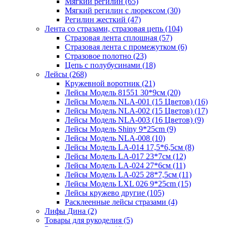
Мягкий регилин (65)
Мягкий регилин с люрексом (30)
Регилин жесткий (47)
Лента со стразами, стразовая цепь (104)
Стразовая лента сплошная (57)
Стразовая лента с промежутком (6)
Стразовое полотно (23)
Цепь с полубусинами (18)
Лейсы (268)
Кружевной воротник (21)
Лейсы Модель 81551 30*9см (20)
Лейсы Модель NLA-001 (15 Цветов) (16)
Лейсы Модель NLA-002 (15 Цветов) (17)
Лейсы Модель NLA-003 (16 Цветов) (9)
Лейсы Модель Shiny 9*25cm (9)
Лейсы Модель NLA-008 (10)
Лейсы Модель LA-014 17,5*6,5см (8)
Лейсы Модель LA-017 23*7см (12)
Лейсы Модель LA-024 27*6см (11)
Лейсы Модель LA-025 28*7,5см (11)
Лейсы Модель LXL 026 9*25cm (15)
Лейсы кружево другие (105)
Расклеенные лейсы стразами (4)
Лифы Дина (2)
Товары для рукоделия (5)