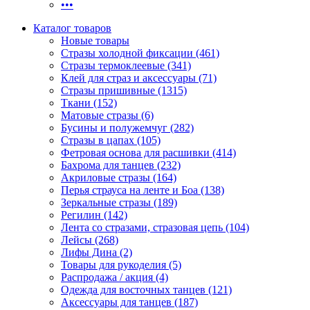
•••
Каталог товаров
Новые товары
Стразы холодной фиксации (461)
Стразы термоклеевые (341)
Клей для страз и аксессуары (71)
Стразы пришивные (1315)
Ткани (152)
Матовые стразы (6)
Бусины и полужемчуг (282)
Стразы в цапах (105)
Фетровая основа для расшивки (414)
Бахрома для танцев (232)
Акриловые стразы (164)
Перья страуса на ленте и Боа (138)
Зеркальные стразы (189)
Регилин (142)
Лента со стразами, стразовая цепь (104)
Лейсы (268)
Лифы Дина (2)
Товары для рукоделия (5)
Распродажа / акция (4)
Одежда для восточных танцев (121)
Аксессуары для танцев (187)