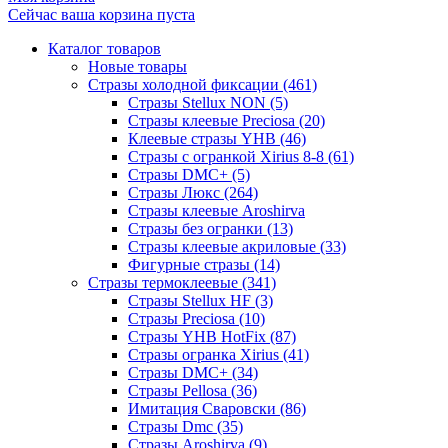
Сейчас ваша корзина пуста
Каталог товаров
Новые товары
Стразы холодной фиксации (461)
Стразы Stellux NON (5)
Стразы клеевые Preciosa (20)
Клеевые стразы YHB (46)
Стразы с огранкой Xirius 8-8 (61)
Стразы DMC+ (5)
Стразы Люкс (264)
Стразы клеевые Aroshirva
Стразы без огранки (13)
Стразы клеевые акриловые (33)
Фигурные стразы (14)
Стразы термоклеевые (341)
Стразы Stellux HF (3)
Стразы Preciosa (10)
Стразы YHB HotFix (87)
Стразы огранка Xirius (41)
Стразы DMC+ (34)
Стразы Pellosa (36)
Имитация Сваровски (86)
Стразы Dmc (35)
Стразы Aroshirva (9)