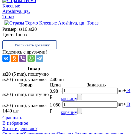
Размер:
ss16 ss20
Цвет:
Топаз
Рассчитать доставку
Поделись с друзьями!
Товар
ss20 (5 mm), поштучно
ss20 (5 mm), упаковка 1440 шт
Товар
Цена
Заказать
-
шт
+
В
0,98
ss20 (5 mm), поштучно
₽
корзину
-
шт
+
В
1 050
ss20 (5 mm), упаковка
1440 шт
₽
корзину
Сравнить
В избранное
Хотите дешевле?
Описание
Характеристики
Отзывы
Задать вопрос по товару