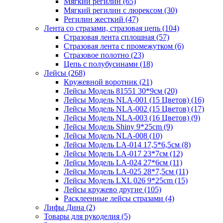
Мягкий регилин (65)
Мягкий регилин с люрексом (30)
Регилин жесткий (47)
Лента со стразами, стразовая цепь (104)
Стразовая лента сплошная (57)
Стразовая лента с промежутком (6)
Стразовое полотно (23)
Цепь с полубусинами (18)
Лейсы (268)
Кружевной воротник (21)
Лейсы Модель 81551 30*9см (20)
Лейсы Модель NLA-001 (15 Цветов) (16)
Лейсы Модель NLA-002 (15 Цветов) (17)
Лейсы Модель NLA-003 (16 Цветов) (9)
Лейсы Модель Shiny 9*25cm (9)
Лейсы Модель NLA-008 (10)
Лейсы Модель LA-014 17,5*6,5см (8)
Лейсы Модель LA-017 23*7см (12)
Лейсы Модель LA-024 27*6см (11)
Лейсы Модель LA-025 28*7,5см (11)
Лейсы Модель LXL 026 9*25cm (15)
Лейсы кружево другие (105)
Расклеенные лейсы стразами (4)
Лифы Дина (2)
Товары для рукоделия (5)