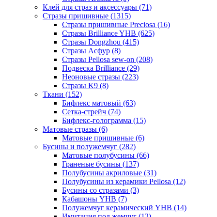
Клей для страз и аксессуары (71)
Стразы пришивные (1315)
Стразы пришивные Preciosa (16)
Стразы Brilliance YHB (625)
Стразы Dongzhou (415)
Стразы Асфур (8)
Стразы Pellosa sew-on (208)
Подвеска Brilliance (29)
Неоновые стразы (223)
Стразы K9 (8)
Ткани (152)
Бифлекс матовый (63)
Сетка-стрейч (74)
Бифлекс-голограмма (15)
Матовые стразы (6)
Матовые пришивные (6)
Бусины и полужемчуг (282)
Матовые полубусины (66)
Граненые бусины (137)
Полубусины акриловые (31)
Полубусины из керамики Pellosa (12)
Бусины со стразами (3)
Кабашоны YHB (7)
Полужемчуг керамический YHB (14)
Имитация под жемчуг (12)