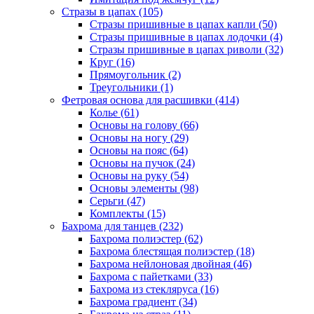
Стразы в цапах (105)
Стразы пришивные в цапах капли (50)
Стразы пришивные в цапах лодочки (4)
Стразы пришивные в цапах риволи (32)
Круг (16)
Прямоугольник (2)
Треугольники (1)
Фетровая основа для расшивки (414)
Колье (61)
Основы на голову (66)
Основы на ногу (29)
Основы на пояс (64)
Основы на пучок (24)
Основы на руку (54)
Основы элементы (98)
Серьги (47)
Комплекты (15)
Бахрома для танцев (232)
Бахрома полиэстер (62)
Бахрома блестящая полиэстер (18)
Бахрома нейлоновая двойная (46)
Бахрома с пайетками (33)
Бахрома из стекляруса (16)
Бахрома градиент (34)