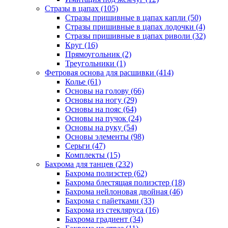
Стразы в цапах (105)
Стразы пришивные в цапах капли (50)
Стразы пришивные в цапах лодочки (4)
Стразы пришивные в цапах риволи (32)
Круг (16)
Прямоугольник (2)
Треугольники (1)
Фетровая основа для расшивки (414)
Колье (61)
Основы на голову (66)
Основы на ногу (29)
Основы на пояс (64)
Основы на пучок (24)
Основы на руку (54)
Основы элементы (98)
Серьги (47)
Комплекты (15)
Бахрома для танцев (232)
Бахрома полиэстер (62)
Бахрома блестящая полиэстер (18)
Бахрома нейлоновая двойная (46)
Бахрома с пайетками (33)
Бахрома из стекляруса (16)
Бахрома градиент (34)