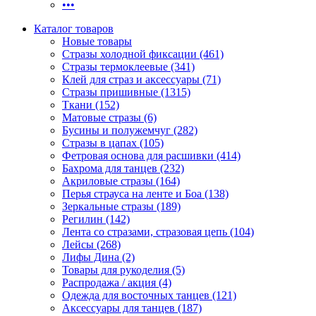
•••
Каталог товаров
Новые товары
Стразы холодной фиксации (461)
Стразы термоклеевые (341)
Клей для страз и аксессуары (71)
Стразы пришивные (1315)
Ткани (152)
Матовые стразы (6)
Бусины и полужемчуг (282)
Стразы в цапах (105)
Фетровая основа для расшивки (414)
Бахрома для танцев (232)
Акриловые стразы (164)
Перья страуса на ленте и Боа (138)
Зеркальные стразы (189)
Регилин (142)
Лента со стразами, стразовая цепь (104)
Лейсы (268)
Лифы Дина (2)
Товары для рукоделия (5)
Распродажа / акция (4)
Одежда для восточных танцев (121)
Аксессуары для танцев (187)