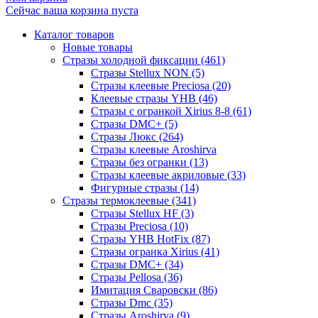
Сейчас ваша корзина пуста
Каталог товаров
Новые товары
Стразы холодной фиксации (461)
Стразы Stellux NON (5)
Стразы клеевые Preciosa (20)
Клеевые стразы YHB (46)
Стразы с огранкой Xirius 8-8 (61)
Стразы DMC+ (5)
Стразы Люкс (264)
Стразы клеевые Aroshirva
Стразы без огранки (13)
Стразы клеевые акриловые (33)
Фигурные стразы (14)
Стразы термоклеевые (341)
Стразы Stellux HF (3)
Стразы Preciosa (10)
Стразы YHB HotFix (87)
Стразы огранка Xirius (41)
Стразы DMC+ (34)
Стразы Pellosa (36)
Имитация Сваровски (86)
Стразы Dmc (35)
Стразы Aroshirva (9)