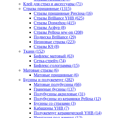
Клей для страз и аксессуары (71)
Стразы пришивные (1315)
Стразы пришивные Preciosa (16)
Стразы Brilliance YHB (625)
Стразы Dongzhou (415)
Стразы Асфур (8)
Стразы Pellosa sew-on (208)
Подвеска Brilliance (29)
Неоновые стразы (223)
Стразы K9 (8)
Ткани (152)
Бифлекс матовый (63)
Сетка-стрейч (74)
Бифлекс-голограмма (15)
Матовые стразы (6)
Матовые пришивные (6)
Бусины и полужемчуг (282)
Матовые полубусины (66)
Граненые бусины (137)
Полубусины акриловые (31)
Полубусины из керамики Pellosa (12)
Бусины со стразами (3)
Кабашоны YHB (7)
Полужемчуг керамический YHB (14)
Имитация под жемчуг (12)