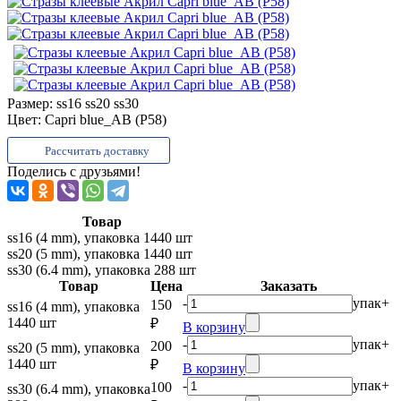
Размер:
ss16 ss20 ss30
Цвет:
Capri blue_AB (P58)
Рассчитать доставку
Поделись с друзьями!
Товар
ss16 (4 mm), упаковка 1440 шт
ss20 (5 mm), упаковка 1440 шт
ss30 (6.4 mm), упаковка 288 шт
Товар
Цена
Заказать
-
упак
+
150
ss16 (4 mm), упаковка
1440 шт
₽
В корзину
-
упак
+
200
ss20 (5 mm), упаковка
1440 шт
₽
В корзину
-
упак
+
100
ss30 (6.4 mm), упаковка