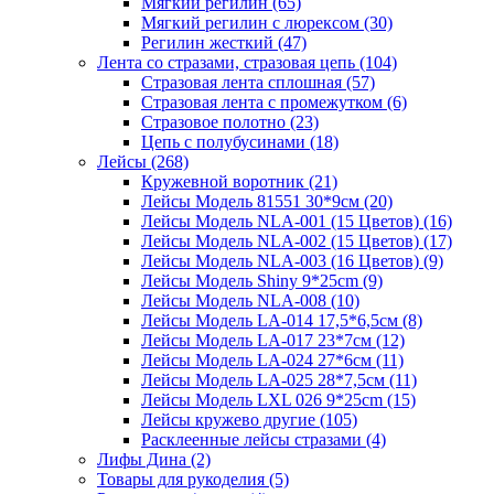
Мягкий регилин (65)
Мягкий регилин с люрексом (30)
Регилин жесткий (47)
Лента со стразами, стразовая цепь (104)
Стразовая лента сплошная (57)
Стразовая лента с промежутком (6)
Стразовое полотно (23)
Цепь с полубусинами (18)
Лейсы (268)
Кружевной воротник (21)
Лейсы Модель 81551 30*9см (20)
Лейсы Модель NLA-001 (15 Цветов) (16)
Лейсы Модель NLA-002 (15 Цветов) (17)
Лейсы Модель NLA-003 (16 Цветов) (9)
Лейсы Модель Shiny 9*25cm (9)
Лейсы Модель NLA-008 (10)
Лейсы Модель LA-014 17,5*6,5см (8)
Лейсы Модель LA-017 23*7см (12)
Лейсы Модель LA-024 27*6см (11)
Лейсы Модель LA-025 28*7,5см (11)
Лейсы Модель LXL 026 9*25cm (15)
Лейсы кружево другие (105)
Расклеенные лейсы стразами (4)
Лифы Дина (2)
Товары для рукоделия (5)