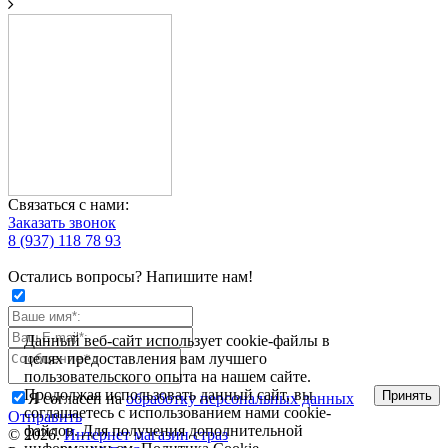
Связаться с нами:
Заказать звонок
8 (937) 118 78 93
Остались вопросы? Напишите нам!
Данный веб-сайт использует cookie-файлы в
целях предоставления вам лучшего
пользовательского опыта на нашем сайте.
Продолжая использовать данный сайт, вы
Принять
Я согласен на
обработку персональных данных
соглашаетесь с использованием нами cookie-
Отправить
файлов. Для получения дополнительной
© 2026.
Интернет магазин страз