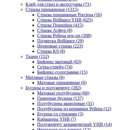
Клей для страз и аксессуары (71)
Стразы пришивные (1315)
Стразы пришивные Preciosa (16)
Стразы Brilliance YHB (625)
Стразы Dongzhou (415)
Стразы Асфур (8)
Стразы Pellosa sew-on (208)
Подвеска Brilliance (29)
Неоновые стразы (223)
Стразы K9 (8)
Ткани (152)
Бифлекс матовый (63)
Сетка-стрейч (74)
Бифлекс-голограмма (15)
Матовые стразы (6)
Матовые пришивные (6)
Бусины и полужемчуг (282)
Матовые полубусины (66)
Граненые бусины (137)
Полубусины акриловые (31)
Полубусины из керамики Pellosa (12)
Бусины со стразами (3)
Кабашоны YHB (7)
Полужемчуг керамический YHB (14)
Имитация под жемчуг (12)