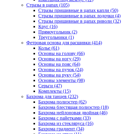
Стразы в цапах (105)
Стразы пришивные в цапах капли (50)
Стразы пришивные в цапах лодочки (4)
Стразы пришивные в цапах риволи (32)
Круг (16)
Прямоугольник (2)
Треугольники (1)
Фетровая основа для расшивки (414)
Колье (61)
Основы на голову (66)
Основы на ногу (29)
Основы на пояс (64)
Основы на пучок (24)
Основы на руку (54)
Основы элементы (98)
Серьги (47)
Комплекты (15)
Бахрома для танцев (232)
Бахрома полиэстер (62)
Бахрома блестящая полиэстер (18)
Бахрома нейлоновая двойная (46)
Бахрома с пайетками (33)
Бахрома из стекляруса (16)
Бахрома градиент (34)