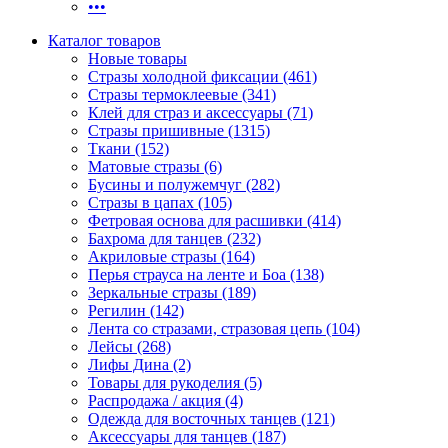
•••
Каталог товаров
Новые товары
Стразы холодной фиксации (461)
Стразы термоклеевые (341)
Клей для страз и аксессуары (71)
Стразы пришивные (1315)
Ткани (152)
Матовые стразы (6)
Бусины и полужемчуг (282)
Стразы в цапах (105)
Фетровая основа для расшивки (414)
Бахрома для танцев (232)
Акриловые стразы (164)
Перья страуса на ленте и Боа (138)
Зеркальные стразы (189)
Регилин (142)
Лента со стразами, стразовая цепь (104)
Лейсы (268)
Лифы Дина (2)
Товары для рукоделия (5)
Распродажа / акция (4)
Одежда для восточных танцев (121)
Аксессуары для танцев (187)