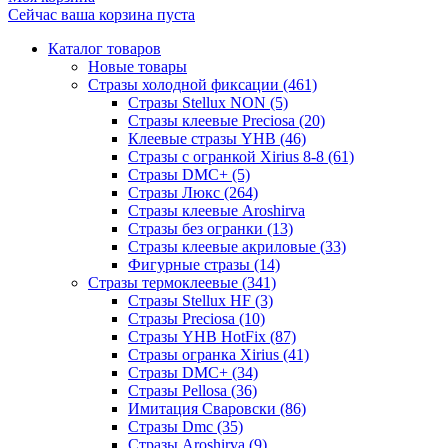
Сейчас ваша корзина пуста
Каталог товаров
Новые товары
Стразы холодной фиксации (461)
Стразы Stellux NON (5)
Стразы клеевые Preciosa (20)
Клеевые стразы YHB (46)
Стразы с огранкой Xirius 8-8 (61)
Стразы DMC+ (5)
Стразы Люкс (264)
Стразы клеевые Aroshirva
Стразы без огранки (13)
Стразы клеевые акриловые (33)
Фигурные стразы (14)
Стразы термоклеевые (341)
Стразы Stellux HF (3)
Стразы Preciosa (10)
Стразы YHB HotFix (87)
Стразы огранка Xirius (41)
Стразы DMC+ (34)
Стразы Pellosa (36)
Имитация Сваровски (86)
Стразы Dmc (35)
Стразы Aroshirva (9)