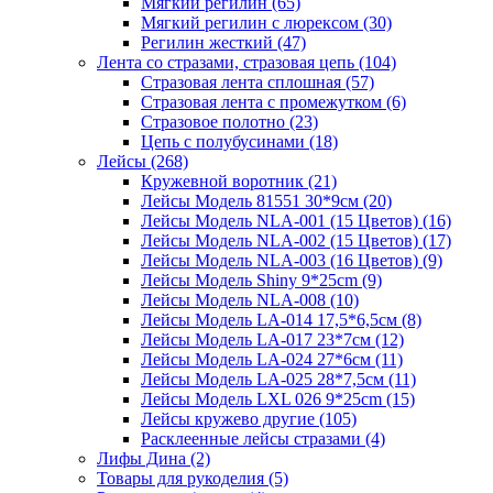
Мягкий регилин (65)
Мягкий регилин с люрексом (30)
Регилин жесткий (47)
Лента со стразами, стразовая цепь (104)
Стразовая лента сплошная (57)
Стразовая лента с промежутком (6)
Стразовое полотно (23)
Цепь с полубусинами (18)
Лейсы (268)
Кружевной воротник (21)
Лейсы Модель 81551 30*9см (20)
Лейсы Модель NLA-001 (15 Цветов) (16)
Лейсы Модель NLA-002 (15 Цветов) (17)
Лейсы Модель NLA-003 (16 Цветов) (9)
Лейсы Модель Shiny 9*25cm (9)
Лейсы Модель NLA-008 (10)
Лейсы Модель LA-014 17,5*6,5см (8)
Лейсы Модель LA-017 23*7см (12)
Лейсы Модель LA-024 27*6см (11)
Лейсы Модель LA-025 28*7,5см (11)
Лейсы Модель LXL 026 9*25cm (15)
Лейсы кружево другие (105)
Расклеенные лейсы стразами (4)
Лифы Дина (2)
Товары для рукоделия (5)