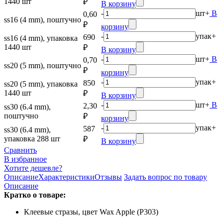
1440 шт
₽
В корзину
-
шт
+
В
0,60
ss16 (4 mm), поштучно
₽
корзину
-
упак
+
690
ss16 (4 mm), упаковка
1440 шт
₽
В корзину
-
шт
+
В
0,70
ss20 (5 mm), поштучно
₽
корзину
-
упак
+
850
ss20 (5 mm), упаковка
1440 шт
₽
В корзину
-
шт
+
В
2,30
ss30 (6.4 mm),
поштучно
₽
корзину
-
упак
+
587
ss30 (6.4 mm),
упаковка 288 шт
₽
В корзину
Сравнить
В избранное
Хотите дешевле?
Описание
Характеристики
Отзывы
Задать вопрос по товару
Описание
Кратко о товаре:
Клеевые стразы, цвет Wax Apple (P303)