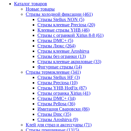
Каталог товаров
Новые товары
Стразы холодной фиксации (461)
Стразы Stellux NON (5)
Стразы клеевые Preciosa (20)
Клеевые стразы YHB (46)
Стразы с огранкой Xirius 8-8 (61)
Стразы DMC+ (5)
Стразы Люкс (264)
Стразы клеевые Aroshirva
Стразы без огранки (13)
Стразы клеевые акриловые (33)
Фигурные стразы (14)
Стразы термоклеевые (341)
Стразы Stellux HF (3)
Стразы Preciosa (10)
Стразы YHB HotFix (87)
Стразы огранка Xirius (41)
Стразы DMC+ (34)
Стразы Pellosa (36)
Имитация Сваровски (86)
Стразы Dmc (35)
Стразы Aroshirva (9)
Клей для страз и аксессуары (71)
Стразы пришивные (1315)