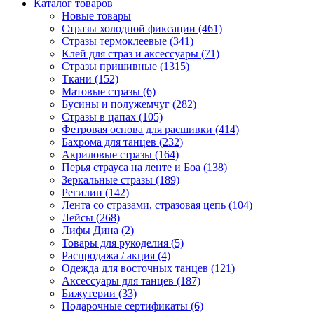
Каталог товаров
Новые товары
Стразы холодной фиксации (461)
Стразы термоклеевые (341)
Клей для страз и аксессуары (71)
Стразы пришивные (1315)
Ткани (152)
Матовые стразы (6)
Бусины и полужемчуг (282)
Стразы в цапах (105)
Фетровая основа для расшивки (414)
Бахрома для танцев (232)
Акриловые стразы (164)
Перья страуса на ленте и Боа (138)
Зеркальные стразы (189)
Регилин (142)
Лента со стразами, стразовая цепь (104)
Лейсы (268)
Лифы Дина (2)
Товары для рукоделия (5)
Распродажа / акция (4)
Одежда для восточных танцев (121)
Аксессуары для танцев (187)
Бижутерии (33)
Подарочные сертификаты (6)