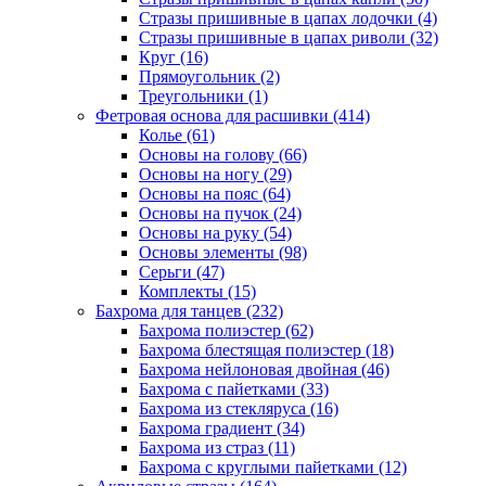
Стразы пришивные в цапах лодочки (4)
Стразы пришивные в цапах риволи (32)
Круг (16)
Прямоугольник (2)
Треугольники (1)
Фетровая основа для расшивки (414)
Колье (61)
Основы на голову (66)
Основы на ногу (29)
Основы на пояс (64)
Основы на пучок (24)
Основы на руку (54)
Основы элементы (98)
Серьги (47)
Комплекты (15)
Бахрома для танцев (232)
Бахрома полиэстер (62)
Бахрома блестящая полиэстер (18)
Бахрома нейлоновая двойная (46)
Бахрома с пайетками (33)
Бахрома из стекляруса (16)
Бахрома градиент (34)
Бахрома из страз (11)
Бахрома с круглыми пайетками (12)