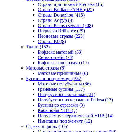
Стразы пришивные Preciosa (16)
Стразы Brilliance YHB (625)
Стразы Dongzhou (415)
Стразы Асфур (8)
Стразы Pellosa sew-on (208)
Подвеска Brilliance (29)
Неоновые стразы (223)
Стразы K9 (8)
Ткани (152)
Бифлекс матовый (63)
Сетка-стрейч (74)
Бифлекс-голограмма (15)
Матовые стразы (6)
Матовые пришивные (6)
Бусины и полужемчуг (282)
Матовые полубусины (66)
Граненые бусины (137)
Полубусины акриловые (31)
Полубусины из керамики Pellosa (12)
Бусины со стразами (3)
Кабашоны YHB (7)
Полужемчуг керамический YHB (14)
Имитация под жемчуг (12)
Стразы в цапах (105)
Стразы пришивные в цапах капли (50)