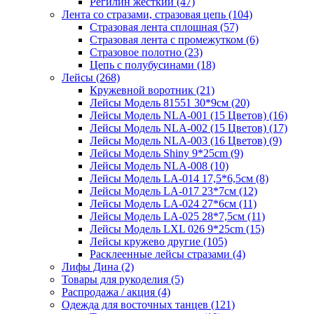
Регилин жесткий (47)
Лента со стразами, стразовая цепь (104)
Стразовая лента сплошная (57)
Стразовая лента с промежутком (6)
Стразовое полотно (23)
Цепь с полубусинами (18)
Лейсы (268)
Кружевной воротник (21)
Лейсы Модель 81551 30*9см (20)
Лейсы Модель NLA-001 (15 Цветов) (16)
Лейсы Модель NLA-002 (15 Цветов) (17)
Лейсы Модель NLA-003 (16 Цветов) (9)
Лейсы Модель Shiny 9*25cm (9)
Лейсы Модель NLA-008 (10)
Лейсы Модель LA-014 17,5*6,5см (8)
Лейсы Модель LA-017 23*7см (12)
Лейсы Модель LA-024 27*6см (11)
Лейсы Модель LA-025 28*7,5см (11)
Лейсы Модель LXL 026 9*25cm (15)
Лейсы кружево другие (105)
Расклеенные лейсы стразами (4)
Лифы Дина (2)
Товары для рукоделия (5)
Распродажа / акция (4)
Одежда для восточных танцев (121)