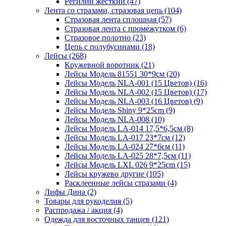
Регилин жесткий (47)
Лента со стразами, стразовая цепь (104)
Стразовая лента сплошная (57)
Стразовая лента с промежутком (6)
Стразовое полотно (23)
Цепь с полубусинами (18)
Лейсы (268)
Кружевной воротник (21)
Лейсы Модель 81551 30*9см (20)
Лейсы Модель NLA-001 (15 Цветов) (16)
Лейсы Модель NLA-002 (15 Цветов) (17)
Лейсы Модель NLA-003 (16 Цветов) (9)
Лейсы Модель Shiny 9*25cm (9)
Лейсы Модель NLA-008 (10)
Лейсы Модель LA-014 17,5*6,5см (8)
Лейсы Модель LA-017 23*7см (12)
Лейсы Модель LA-024 27*6см (11)
Лейсы Модель LA-025 28*7,5см (11)
Лейсы Модель LXL 026 9*25cm (15)
Лейсы кружево другие (105)
Расклеенные лейсы стразами (4)
Лифы Дина (2)
Товары для рукоделия (5)
Распродажа / акция (4)
Одежда для восточных танцев (121)