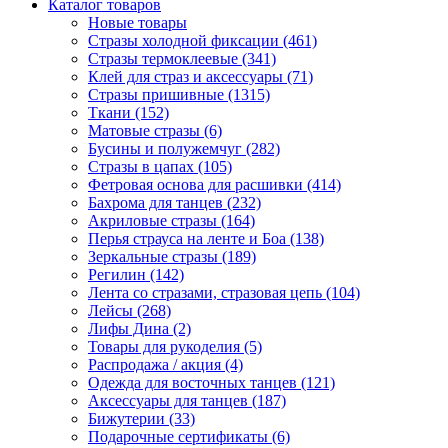
Каталог товаров
Новые товары
Стразы холодной фиксации (461)
Стразы термоклеевые (341)
Клей для страз и аксессуары (71)
Стразы пришивные (1315)
Ткани (152)
Матовые стразы (6)
Бусины и полужемчуг (282)
Стразы в цапах (105)
Фетровая основа для расшивки (414)
Бахрома для танцев (232)
Акриловые стразы (164)
Перья страуса на ленте и Боа (138)
Зеркальные стразы (189)
Регилин (142)
Лента со стразами, стразовая цепь (104)
Лейсы (268)
Лифы Дина (2)
Товары для рукоделия (5)
Распродажа / акция (4)
Одежда для восточных танцев (121)
Аксессуары для танцев (187)
Бижутерии (33)
Подарочные сертификаты (6)