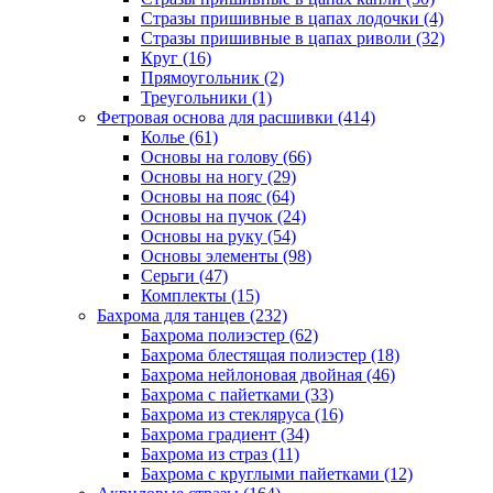
Стразы пришивные в цапах лодочки (4)
Стразы пришивные в цапах риволи (32)
Круг (16)
Прямоугольник (2)
Треугольники (1)
Фетровая основа для расшивки (414)
Колье (61)
Основы на голову (66)
Основы на ногу (29)
Основы на пояс (64)
Основы на пучок (24)
Основы на руку (54)
Основы элементы (98)
Серьги (47)
Комплекты (15)
Бахрома для танцев (232)
Бахрома полиэстер (62)
Бахрома блестящая полиэстер (18)
Бахрома нейлоновая двойная (46)
Бахрома с пайетками (33)
Бахрома из стекляруса (16)
Бахрома градиент (34)
Бахрома из страз (11)
Бахрома с круглыми пайетками (12)