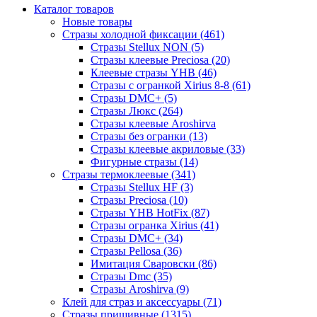
Каталог товаров
Новые товары
Стразы холодной фиксации (461)
Стразы Stellux NON (5)
Стразы клеевые Preciosa (20)
Клеевые стразы YHB (46)
Стразы с огранкой Xirius 8-8 (61)
Стразы DMC+ (5)
Стразы Люкс (264)
Стразы клеевые Aroshirva
Стразы без огранки (13)
Стразы клеевые акриловые (33)
Фигурные стразы (14)
Стразы термоклеевые (341)
Стразы Stellux HF (3)
Стразы Preciosa (10)
Стразы YHB HotFix (87)
Стразы огранка Xirius (41)
Стразы DMC+ (34)
Стразы Pellosa (36)
Имитация Сваровски (86)
Стразы Dmc (35)
Стразы Aroshirva (9)
Клей для страз и аксессуары (71)
Стразы пришивные (1315)