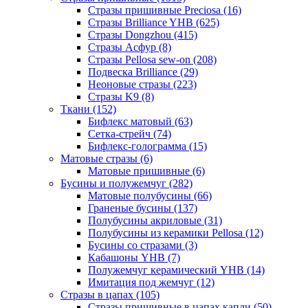
Стразы пришивные Preciosa (16)
Стразы Brilliance YHB (625)
Стразы Dongzhou (415)
Стразы Асфур (8)
Стразы Pellosa sew-on (208)
Подвеска Brilliance (29)
Неоновые стразы (223)
Стразы K9 (8)
Ткани (152)
Бифлекс матовый (63)
Сетка-стрейч (74)
Бифлекс-голограмма (15)
Матовые стразы (6)
Матовые пришивные (6)
Бусины и полужемчуг (282)
Матовые полубусины (66)
Граненые бусины (137)
Полубусины акриловые (31)
Полубусины из керамики Pellosa (12)
Бусины со стразами (3)
Кабашоны YHB (7)
Полужемчуг керамический YHB (14)
Имитация под жемчуг (12)
Стразы в цапах (105)
Стразы пришивные в цапах капли (50)